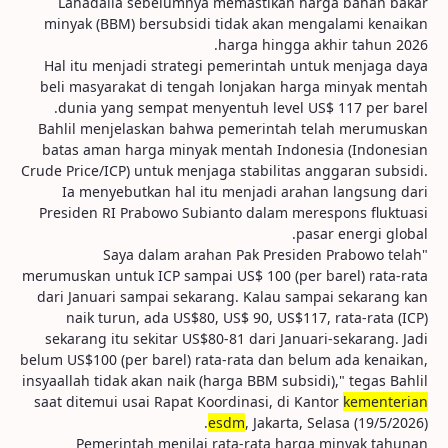
Lahadalia sebelumnya memastikan harga bahan bakar
minyak (BBM) bersubsidi tidak akan mengalami kenaikan
harga hingga akhir tahun 2026.
Hal itu menjadi strategi pemerintah untuk menjaga daya
beli masyarakat di tengah lonjakan harga minyak mentah
dunia yang sempat menyentuh level US$ 117 per barel.
Bahlil menjelaskan bahwa pemerintah telah merumuskan
batas aman harga minyak mentah Indonesia (Indonesian
Crude Price/ICP) untuk menjaga stabilitas anggaran subsidi.
Ia menyebutkan hal itu menjadi arahan langsung dari
Presiden RI Prabowo Subianto dalam merespons fluktuasi
pasar energi global.
"Saya dalam arahan Pak Presiden Prabowo telah
merumuskan untuk ICP sampai US$ 100 (per barel) rata-rata
dari Januari sampai sekarang. Kalau sampai sekarang kan
naik turun, ada US$80, US$ 90, US$117, rata-rata (ICP)
sekarang itu sekitar US$80-81 dari Januari-sekarang. Jadi
belum US$100 (per barel) rata-rata dan belum ada kenaikan,
insyaallah tidak akan naik (harga BBM subsidi)," tegas Bahlil
saat ditemui usai Rapat Koordinasi, di Kantor
kementerian
esdm
, Jakarta, Selasa (19/5/2026).
Pemerintah menilai rata-rata harga minyak tahunan