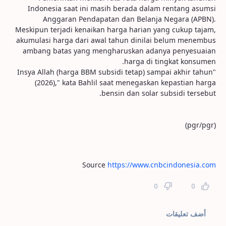
Indonesia saat ini masih berada dalam rentang asumsi
Anggaran Pendapatan dan Belanja Negara (APBN).
Meskipun terjadi kenaikan harga harian yang cukup tajam,
akumulasi harga dari awal tahun dinilai belum menembus
ambang batas yang mengharuskan adanya penyesuaian
harga di tingkat konsumen.
"Insya Allah (harga BBM subsidi tetap) sampai akhir tahun
(2026)," kata Bahlil saat menegaskan kepastian harga
bensin dan solar subsidi tersebut.
(pgr/pgr)
Source
https://www.cnbcindonesia.com
0
0
تعليقات الصفحة
أضف تعليقات