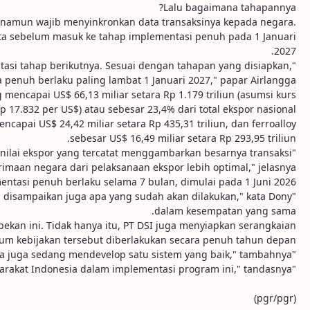
Lalu bagaimana tahapannya?
ri namun wajib menyinkronkan data transaksinya kepada negara.
 data sebelum masuk ke tahap implementasi penuh pada 1 Januari
2027.
ntasi tahap berikutnya. Sesuai dengan tahapan yang disiapkan,
 penuh berlaku paling lambat 1 Januari 2027," papar Airlangga.
mencapai US$ 66,13 miliar setara Rp 1.179 triliun (asumsi kurs
p 17.832 per US$) atau sebesar 23,4% dari total ekspor nasional.
ncapai US$ 24,42 miliar setara Rp 435,31 triliun, dan ferroalloy
sebesar US$ 16,49 miliar setara Rp 293,95 triliun.
a nilai ekspor yang tercatat menggambarkan besarnya transaksi
maan negara dari pelaksanaan ekspor lebih optimal," jelasnya.
entasi penuh berlaku selama 7 bulan, dimulai pada 1 Juni 2026.
adi disampaikan juga apa yang sudah akan dilakukan," kata Dony
dalam kesempatan yang sama.
pekan ini. Tidak hanya itu, PT DSI juga menyiapkan serangkaian
um kebijakan tersebut diberlakukan secara penuh tahun depan.
"Kemudian juga berkaitan dengan teknologi, kita juga sedang mendevelop satu sistem yang baik," tambahnya.
"Kami dari Danantara Indonesia akan berupaya sebaik mungkin dan dapat diawasi oleh masyarakat Indonesia dalam implementasi program ini," tandasnya.
(pgr/pgr)