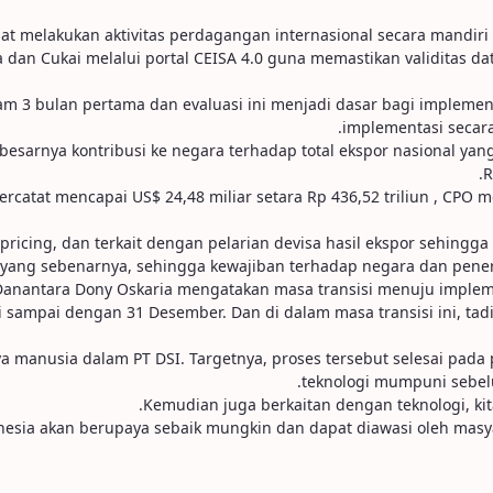
dapat melakukan aktivitas perdagangan internasional secara mandi
Bea dan Cukai melalui portal CEISA 4.0 guna memastikan validitas
alam 3 bulan pertama dan evaluasi ini menjadi dasar bagi impleme
implementasi secara
sarnya kontribusi ke negara terhadap total ekspor nasional yang 
R
ercatat mencapai US$ 24,48 miliar setara Rp 436,52 triliun , CPO me
 pricing, dan terkait dengan pelarian devisa hasil ekspor sehingg
 yang sebenarnya, sehingga kewajiban terhadap negara dan peneri
O) Danantara Dony Oskaria mengatakan masa transisi menuju implem
uni sampai dengan 31 Desember. Dan di dalam masa transisi ini, t
 manusia dalam PT DSI. Targetnya, proses tersebut selesai pada 
teknologi mumpuni sebel