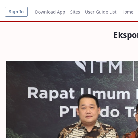
Sign In
Download App
Sites
User Guide List
Home
Ekspo