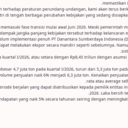
memastikan i
tri di tengah berbagai perubahan kebijakan yang sedang disiapka
 memasuki fase transisi mulai awal Juni 2026. Meski pemerintah m
pak jangka panjang kebijakan tersebut terhadap kelancaran ekspor
lum implementasi penuh PT Danantara Sumberdaya Indonesia (DSI)
 dapat melakukan ekspor secara mandiri seperti sebelumnya. Namun
sis
kuartal I/2026, atau setara dengan Rp8,45 triliun dengan asumsi
ebesar 4,7 juta ton pada kuartal I/2026, turun dari 5,3 juta ton p
ume penjualan naik 6% menjadi 6,3 juta ton. Kenaikan penjualan
rata atau average sel
riode berjalan yang dapat diatribusikan kepada pemilik entitas in
2026. Laba bersih t
ndapatan yang naik 5% secara tahunan seiring dengan meningka