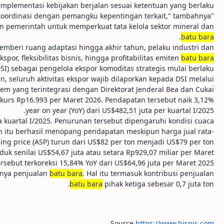
mplementasi kebijakan berjalan sesuai ketentuan yang berlaku.
"Sebagai Perusahaan yang patuh terhadap peraturan perundang-undangan, kami akan terus berkoordinasi dengan pemangku kepentingan terkait," tambahnya.
n pemerintah untuk memperkuat tata kelola sektor mineral dan
.
batu bara
emberi ruang adaptasi hingga akhir tahun, pelaku industri dan
, fleksibilitas bisnis, hingga profitabilitas emiten
batu bara
 sebagai pengelola ekspor komoditas strategis mulai berlaku
, seluruh aktivitas ekspor wajib dilaporkan kepada DSI melalui
tem yang terintegrasi dengan Direktorat Jenderal Bea dan Cukai.
 kurs Rp16.993 per Maret 2026. Pendapatan tersebut naik 3,12%
year on year (YoY) dari US$482,51 juta per kuartal I/2025.
ada kuartal I/2025. Penurunan tersebut dipengaruhi kondisi cuaca
 itu berhasil menopang pendapatan meskipun harga jual rata-
ling price (ASP) turun dari US$82 per ton menjadi US$79 per ton.
duk senilai US$54,67 juta atau setara Rp929,07 miliar per Maret
ersebut terkoreksi 15,84% YoY dari US$64,96 juta per Maret 2025.
tnya penjualan
batu bara
. Hal itu termasuk kontribusi penjualan
batu bara
pihak ketiga sebesar 0,7 juta ton.
Source
https://www.bisnis.com