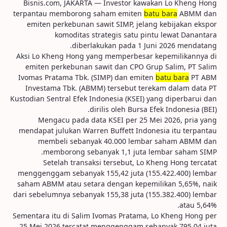
Bisnis.com, JAKARTA — Investor kawakan Lo Kheng Hong
terpantau memborong saham emiten
batu bara
ABMM dan
emiten perkebunan sawit SIMP, jelang kebijakan ekspor
komoditas strategis satu pintu lewat Danantara
diberlakukan pada 1 Juni 2026 mendatang.
Aksi Lo Kheng Hong yang memperbesar kepemilikannya di
emiten perkebunan sawit dan CPO Grup Salim, PT Salim
Ivomas Pratama Tbk. (SIMP) dan emiten
batu bara
PT ABM
Investama Tbk. (ABMM) tersebut terekam dalam data PT
Kustodian Sentral Efek Indonesia (KSEI) yang diperbarui dan
dirilis oleh Bursa Efek Indonesia (BEI).
Mengacu pada data KSEI per 25 Mei 2026, pria yang
mendapat julukan Warren Buffett Indonesia itu terpantau
membeli sebanyak 40.000 lembar saham ABMM dan
memborong sebanyak 1,1 juta lembar saham SIMP.
Setelah transaksi tersebut, Lo Kheng Hong tercatat
menggenggam sebanyak 155,42 juta (155.422.400) lembar
saham ABMM atau setara dengan kepemilikan 5,65%, naik
dari sebelumnya sebanyak 155,38 juta (155.382.400) lembar
atau 5,64%.
Sementara itu di Salim Ivomas Pratama, Lo Kheng Hong per
25 Mei 2026 tercatat menggenggam sebanyak 795,04 juta