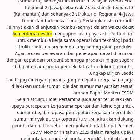
1 (Sumatera), sebanyak 4 struktur di wilayah operasional
Regional 2 (Jawa), sebanyak 7 struktur di Regional 3
(Kalimantan) dan sebanyak 3 struktur di Regional 4 (Jawa
Timur dan Indonesia Timur). Sedangkan struktur idle
lainnya akan dilanjutkan pembukaannya dalam waktu dekat.
kementerian esdm
mengapresiasi upaya aktif Pertamina
"
untuk membuka kerja sama operasi dan teknologi pada
struktur idle, dalam mendukung peningkatan produksi.
Agar proses penawaran dan penetapan dapat dilakukan
dengan cepat dan prudent sehingga produksi migas segera
didapat dalam jangka pendek. Kita akan dukung penuh",
ungkap Dirjen Laode.
Laode juga menyampaikan agar percepatan kerja sama juga
dilakukan untuk sumur idle dan sumur masyarakat sesuai
arahan Bapak Menteri ESDM.
"Selain struktur idle, Pertamina juga agar terus lakukan
upaya percepatan kerja sama operasi dan teknologi untuk
sumur idle, dan upaya percepatan kerja sama produksi
sumur minyak BUMD/Koperasi/UMKM. Kita akan dukung
penuh, dan hal tersebut merupakan tindak lanjut Permen
ESDM Nomor 14 tahun 2025 dalam rangka upaya
peningkatan produksi jangka pendek", tambah Laode.