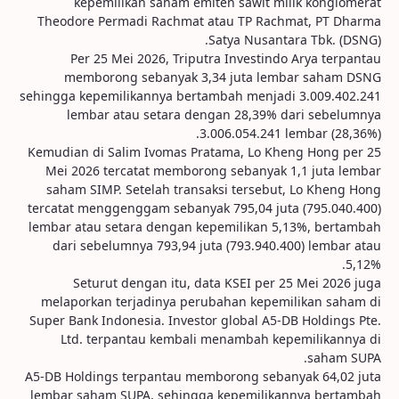
kepemilikan saham emiten sawit milik konglomerat
Theodore Permadi Rachmat atau TP Rachmat, PT Dharma
Satya Nusantara Tbk. (DSNG).
Per 25 Mei 2026, Triputra Investindo Arya terpantau
memborong sebanyak 3,34 juta lembar saham DSNG
sehingga kepemilikannya bertambah menjadi 3.009.402.241
lembar atau setara dengan 28,39% dari sebelumnya
3.006.054.241 lembar (28,36%).
Kemudian di Salim Ivomas Pratama, Lo Kheng Hong per 25
Mei 2026 tercatat memborong sebanyak 1,1 juta lembar
saham SIMP. Setelah transaksi tersebut, Lo Kheng Hong
tercatat menggenggam sebanyak 795,04 juta (795.040.400)
lembar atau setara dengan kepemilikan 5,13%, bertambah
dari sebelumnya 793,94 juta (793.940.400) lembar atau
5,12%.
Seturut dengan itu, data KSEI per 25 Mei 2026 juga
melaporkan terjadinya perubahan kepemilikan saham di
Super Bank Indonesia. Investor global A5-DB Holdings Pte.
Ltd. terpantau kembali menambah kepemilikannya di
saham SUPA.
A5-DB Holdings terpantau memborong sebanyak 64,02 juta
lembar saham SUPA, sehingga kepemilikannya bertambah