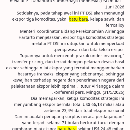
melalui PT Danantara Sumberdaya Indonesia (DSI) mulai 1
Juni 2026.
Setidaknya, pada tahap awal ini PT DSI akan menaungi
ekspor tiga komoditas, yakni
batu bara
, kelapa sawit, dan
ferroalloy.
Menteri Koordinator Bidang Perekonomian Airlangga
Hartarto menjelaskan, ekspor tiga komoditas strategis
melalui PT DSI ini ditujukan untuk memperkuat
pengawasan dan tata kelola ekspor.
"Tujuannya untuk mencegah praktik under-invoicing,
transfer pricing, dan terkait dengan pelarian devisa hasil
ekspor sehingga nilai ekspor yang tercatat menggambarkan
besarnya transaksi ekspor yang sebenarnya, sehingga
kewajiban terhadap negara dan penerimaan negara dari
pelaksanaan ekspor lebih optimal," tutur Airlangga dalam
konferensi pers, Minggu (31/5/2026).
Dia memaparkan, ketiga komoditas strategis ini
menyumbang ekspor bernilai total US$ 66,13 miliar atau
sebesar 23,4% dari total ekspor nasional.
"Dan ini adalah penopang surplus neraca perdagangan
yang terjadi selama 71 bulan berturut-turut dengan
gambaran nilai ekspor
batu bara
sekitar US$ 24,48 miliar,