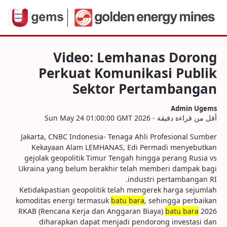
Komunikasi Publik Sektor Pertambanga
Video: Lemhanas Dorong
Perkuat Komunikasi Publik
Sektor Pertambangan
Admin Ugems
أقل من قراءة دقيقة - Sun May 24 01:00:00 GMT 2026
Jakarta, CNBC Indonesia- Tenaga Ahli Profesional Sumber
Kekayaan Alam LEMHANAS, Edi Permadi menyebutkan
gejolak geopolitik Timur Tengah hingga perang Rusia vs
Ukraina yang belum berakhir telah memberi dampak bagi
industri pertambangan RI.
Ketidakpastian geopolitik telah mengerek harga sejumlah
komoditas energi termasuk
batu bara
, sehingga perbaikan
RKAB (Rencana Kerja dan Anggaran Biaya)
batu bara
2026
diharapkan dapat menjadi pendorong investasi dan