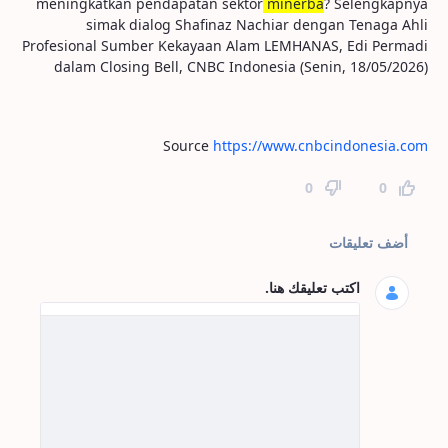
meningkatkan pendapatan sektor
minerba
? Selengkapnya
simak dialog Shafinaz Nachiar dengan Tenaga Ahli
Profesional Sumber Kekayaan Alam LEMHANAS, Edi Permadi
dalam Closing Bell, CNBC Indonesia (Senin, 18/05/2026)
Source
https://www.cnbcindonesia.com
0
0
تعليقات الصفحة
أضف تعليقات
اكتب تعليقك هنا.