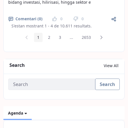
bidang investasi, hilirisasi, hingga sektor e
Comentari (0)
0
0
S'estan mostrant 1 - 4 de 10.611 resultats.
Pàgina anterior
Pàgina següen
1
2
3
...
2653
Pàgina
Pàgina
Pàgina
Pàgines intermèdies
Pàgina
Search
View All
Search
Agenda