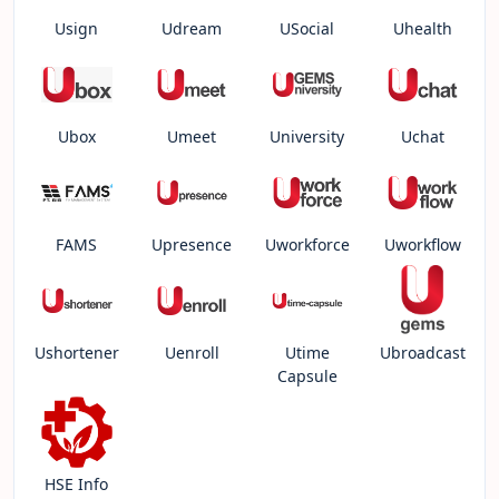
Usign
Udream
USocial
Uhealth
Ubox
Umeet
University
Uchat
FAMS
Upresence
Uworkforce
Uworkflow
Ushortener
Uenroll
Utime
Ubroadcast
Capsule
HSE Info