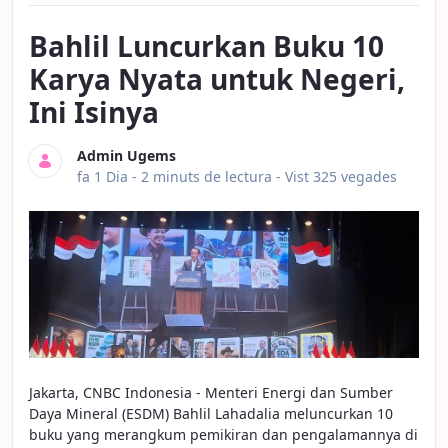
Bahlil Luncurkan Buku 10
Karya Nyata untuk Negeri,
Ini Isinya
Admin Ugems
Data de publicació
fa 1 Dia -
2 minuts de lectura
- Vist 325 vegades
Jakarta, CNBC Indonesia - Menteri Energi dan Sumber
Daya Mineral (ESDM) Bahlil Lahadalia meluncurkan 10
buku yang merangkum pemikiran dan pengalamannya di