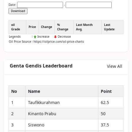
Date:
-
Download
oil
%
Last Month
Last
Price
Change
Grade
Change
Avg.
Update
Legends
:
Increase
Decrease
Oil Price Source
: https://oilprice.com/oil-price-charts
Genta Gendis Leaderboard
View All
No
Name
Point
1
Taufikkurahman
62.5
2
Kinanto Prabu
50
3
Siswono
37.5