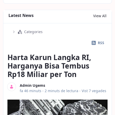
Latest News
View All
Categories
RSS
Harta Karun Langka RI,
Harganya Bisa Tembus
Rp18 Miliar per Ton
Admin Ugems
Data de publicació
fa 46 minuts -
2 minuts de lectura
- Vist 7 vegades