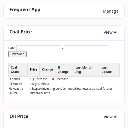
Frequent App
Manage
Coal Price
View All
Date:
-
Download
Coal
%
Last Month
Last
Price
Change
Grade
Change
Avg.
Update
Legends
:
Increase
Decrease
ICI Source
: Argus Media
Newcastle
: https://investing.com/commodities/newcastle-coal-futures-
Source
historical-data
Oil Price
View All