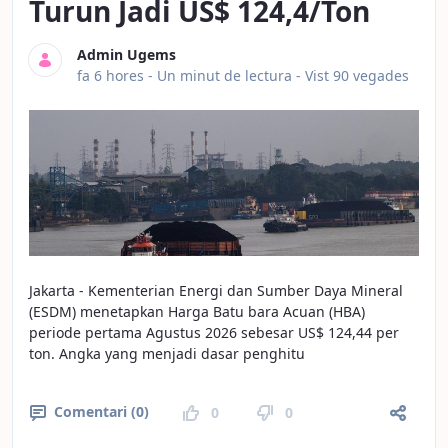
Turun Jadi US$ 124,4/Ton
Admin Ugems
Data de publicació
fa 6 hores -
Un minut de lectura
- Vist 90 vegades
Jakarta - Kementerian Energi dan Sumber Daya Mineral
(ESDM) menetapkan Harga Batu bara Acuan (HBA)
periode pertama Agustus 2026 sebesar US$ 124,44 per
ton. Angka yang menjadi dasar penghitu
Comentari (0)
0
0