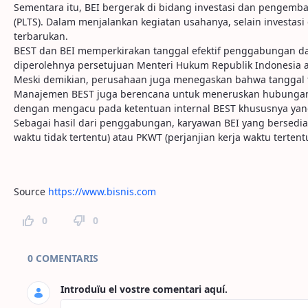
Sementara itu, BEI bergerak di bidang investasi dan pengem
(PLTS). Dalam menjalankan kegiatan usahanya, selain investas
terbarukan.
BEST dan BEI memperkirakan tanggal efektif penggabungan d
diperolehnya persetujuan Menteri Hukum Republik Indonesia 
Meski demikian, perusahaan juga menegaskan bahwa tanggal t
Manajemen BEST juga berencana untuk meneruskan hubungan 
dengan mengacu pada ketentuan internal BEST khususnya yang
Sebagai hasil dari penggabungan, karyawan BEI yang bersedi
waktu tidak tertentu) atau PKWT (perjanjian kerja waktu terte
Source
https://www.bisnis.com
0
0
Comentaris de la pàgina
0 COMENTARIS
Introduïu el vostre comentari aquí.