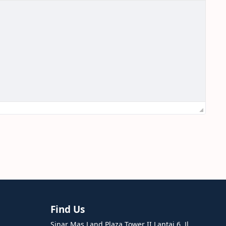
Find Us
Sinar Mas Land Plaza Tower II Lantai 6, Jl.