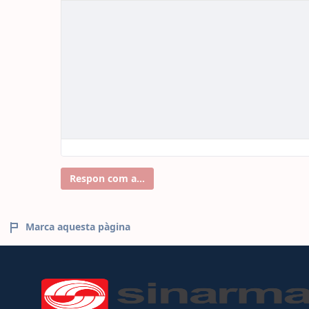
Respon com a...
Marca aquesta pàgina