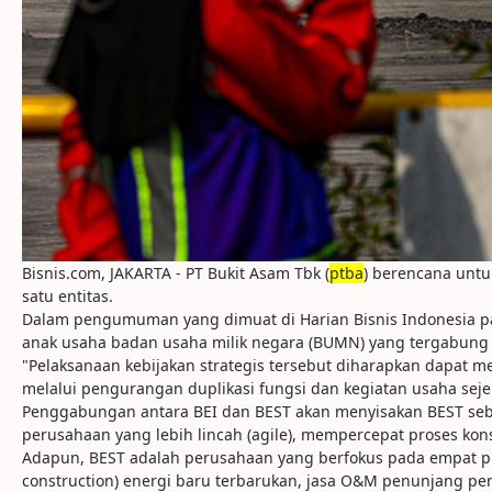
Bisnis.com, JAKARTA - PT Bukit Asam Tbk (
ptba
) berencana untu
satu entitas.
Dalam pengumuman yang dimuat di Harian Bisnis Indonesia p
anak usaha badan usaha milik negara (BUMN) yang tergabung p
"Pelaksanaan kebijakan strategis tersebut diharapkan dapat me
melalui pengurangan duplikasi fungsi dan kegiatan usaha s
Penggabungan antara BEI dan BEST akan menyisakan BEST sebag
perusahaan yang lebih lincah (agile), mempercepat proses ko
Adapun, BEST adalah perusahaan yang berfokus pada empat pil
construction) energi baru terbarukan, jasa O&M penunjang p