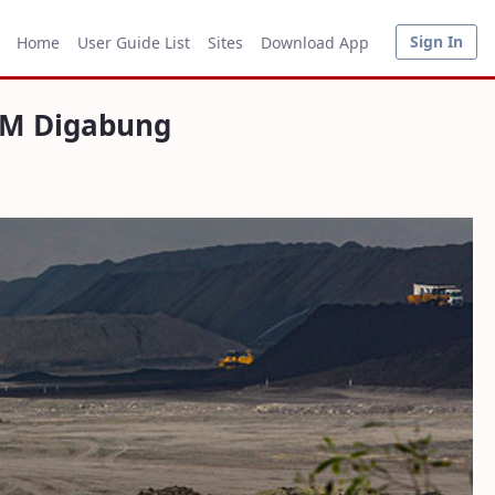
Sign In
Home
User Guide List
Sites
Download App
pM Digabung