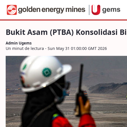
Navegació
Bukit Asam (PTBA) Konsolidasi Bisnis,
Salta al contigut
Bukit Asam (PTBA) Konsolidasi 
Admin Ugems
Un minut de lectura - Sun May 31 01:00:00 GMT 2026