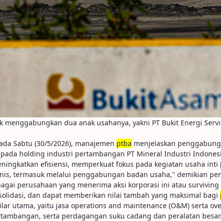
k menggabungkan dua anak usahanya, yakni PT Bukit Energi Servis
ada Sabtu (30/5/2026), manajemen
ptba
menjelaskan penggabungan
ada holding industri pertambangan PT Mineral Industri Indonesia
ningkatkan efisiensi, memperkuat fokus pada kegiatan usaha inti 
ejenis, termasuk melalui penggabungan badan usaha," demikian 
ai perusahaan yang menerima aksi korporasi ini atau surviving
nsolidasi, dan dapat memberikan nilai tambah yang maksimal bagi
ar utama, yaitu jasa operations and maintenance (O&M) serta ove
ertambangan, serta perdagangan suku cadang dan peralatan besar