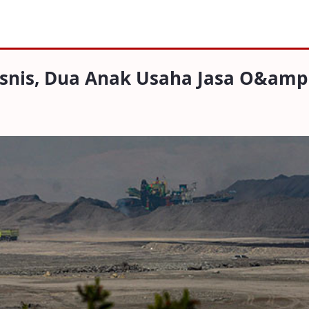
 Dua Anak Usaha Jasa O&ampM Digabung
Bisnis, Dua Anak Usaha Jasa O&am