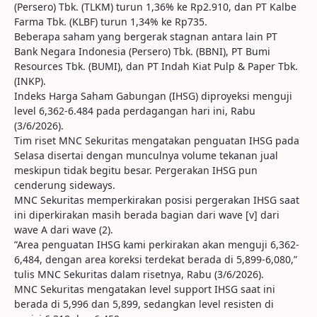
(Persero) Tbk. (TLKM) turun 1,36% ke Rp2.910, dan PT Kalbe
Farma Tbk. (KLBF) turun 1,34% ke Rp735.
Beberapa saham yang bergerak stagnan antara lain PT
Bank Negara Indonesia (Persero) Tbk. (BBNI), PT Bumi
Resources Tbk. (BUMI), dan PT Indah Kiat Pulp & Paper Tbk.
(INKP).
Indeks Harga Saham Gabungan (IHSG) diproyeksi menguji
level 6,362-6.484 pada perdagangan hari ini, Rabu
(3/6/2026).
Tim riset MNC Sekuritas mengatakan penguatan IHSG pada
Selasa disertai dengan munculnya volume tekanan jual
meskipun tidak begitu besar. Pergerakan IHSG pun
cenderung sideways.
MNC Sekuritas memperkirakan posisi pergerakan IHSG saat
ini diperkirakan masih berada bagian dari wave [v] dari
wave A dari wave (2).
”Area penguatan IHSG kami perkirakan akan menguji 6,362-
6,484, dengan area koreksi terdekat berada di 5,899-6,080,”
tulis MNC Sekuritas dalam risetnya, Rabu (3/6/2026).
MNC Sekuritas mengatakan level support IHSG saat ini
berada di 5,996 dan 5,899, sedangkan level resisten di