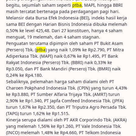
begitu, sejumlah saham seperti
ptba
, MAPI, hingga BBRI
masih tercatat bertenaga pada perdagangan pagi hari.
Melansir data Bursa Efek Indonesia (BEI), indeks hasil kerja
sama BEI dengan Harian Bisnis Indonesia dibuka melemah
0,50% ke level 425,48. Dari 27 konstituen, hanya 4 saham
menguat, 19 melemah, dan 4 saham stagnan.
Penguatan terutama dipimpin oleh saham PT Bukit Asam
(Persero) Tbk. (
ptba
) yang naik 1,09% ke Rp2.790, PT Mitra
Adiperkasa Tbk. (MAPI) naik 0,67% ke Rp1.495, PT Bank
Rakyat Indonesia (Persero) Tbk. (BBRI) naik 0,33% ke
Rp3.050, dan PT Bank Mandiri (Persero) Tbk. (BMRI) naik
0,24% ke Rp4.180.
Sebaliknya, pelemahan harga saham dialami oleh PT
Charoen Pokphand Indonesia Tbk. (CPIN) yang turun 4,43%
ke Rp3.880, PT Sumber Alfaria Trijaya Tbk. (AMRT) turun
2,90% ke Rp1.340, PT Japfa Comfeed Indonesia Tbk. (JPFA)
turun 1,67% ke Rp2.350, dan PT Triputra Agro Persada Tbk.
(TAPG) turun 1,62% ke Rp1.515.
Kinerja serupa dialami oleh PT AKR Corporindo Tbk. (AKRA)
yang melemah 1,56% ke Rp1.260, PT Vale Indonesia Tbk.
(INCO) melemah 1,48% ke Rp4.660, PT Telkom Indonesia