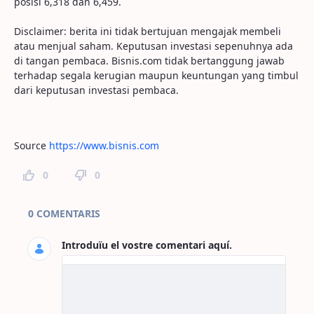
posisi 6,318 dan 6,459.
Disclaimer: berita ini tidak bertujuan mengajak membeli
atau menjual saham. Keputusan investasi sepenuhnya ada
di tangan pembaca. Bisnis.com tidak bertanggung jawab
terhadap segala kerugian maupun keuntungan yang timbul
dari keputusan investasi pembaca.
Source
https://www.bisnis.com
0
0
Comentaris de la pàgina
0 COMENTARIS
Introduïu el vostre comentari aquí.