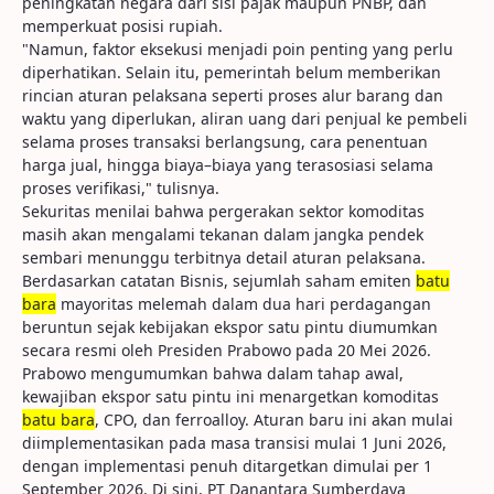
peningkatan negara dari sisi pajak maupun PNBP, dan
memperkuat posisi rupiah.
"Namun, faktor eksekusi menjadi poin penting yang perlu
diperhatikan. Selain itu, pemerintah belum memberikan
rincian aturan pelaksana seperti proses alur barang dan
waktu yang diperlukan, aliran uang dari penjual ke pembeli
selama proses transaksi berlangsung, cara penentuan
harga jual, hingga biaya–biaya yang terasosiasi selama
proses verifikasi," tulisnya.
Sekuritas menilai bahwa pergerakan sektor komoditas
masih akan mengalami tekanan dalam jangka pendek
sembari menunggu terbitnya detail aturan pelaksana.
Berdasarkan catatan Bisnis, sejumlah saham emiten
batu
bara
mayoritas melemah dalam dua hari perdagangan
beruntun sejak kebijakan ekspor satu pintu diumumkan
secara resmi oleh Presiden Prabowo pada 20 Mei 2026.
Prabowo mengumumkan bahwa dalam tahap awal,
kewajiban ekspor satu pintu ini menargetkan komoditas
batu bara
, CPO, dan ferroalloy. Aturan baru ini akan mulai
diimplementasikan pada masa transisi mulai 1 Juni 2026,
dengan implementasi penuh ditargetkan dimulai per 1
September 2026. Di sini, PT Danantara Sumberdaya