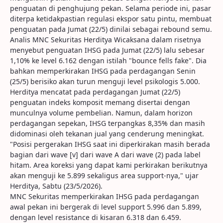
penguatan di penghujung pekan. Selama periode ini, pasar
diterpa ketidakpastian regulasi ekspor satu pintu, membuat
penguatan pada Jumat (22/5) dinilai sebagai rebound semu.
Analis MNC Sekuritas Herditya Wicaksana dalam risetnya
menyebut penguatan IHSG pada Jumat (22/5) lalu sebesar
1,10% ke level 6.162 dengan istilah "bounce fells fake". Dia
bahkan memperkirakan IHSG pada perdagangan Senin
(25/5) berisiko akan turun menguji level psikologis 5.000.
Herditya mencatat pada perdagangan Jumat (22/5)
penguatan indeks komposit memang disertai dengan
munculnya volume pembelian. Namun, dalam horizon
perdagangan sepekan, IHSG terpangkas 8,35% dan masih
didominasi oleh tekanan jual yang cenderung meningkat.
"Posisi pergerakan IHSG saat ini diperkirakan masih berada
bagian dari wave [v] dari wave A dari wave (2) pada label
hitam. Area koreksi yang dapat kami perkirakan berikutnya
akan menguji ke 5.899 sekaligus area support-nya," ujar
Herditya, Sabtu (23/5/2026).
MNC Sekuritas memperkirakan IHSG pada perdagangan
awal pekan ini bergerak di level support 5.996 dan 5.899,
dengan level resistance di kisaran 6.318 dan 6.459.