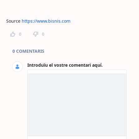
Source
https://www.bisnis.com
0
0
Comentaris de la pàgina
0 COMENTARIS
Introduïu el vostre comentari aquí.