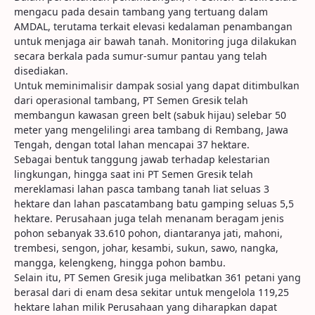
mengacu pada desain tambang yang tertuang dalam
AMDAL, terutama terkait elevasi kedalaman penambangan
untuk menjaga air bawah tanah. Monitoring juga dilakukan
secara berkala pada sumur-sumur pantau yang telah
disediakan.
Untuk meminimalisir dampak sosial yang dapat ditimbulkan
dari operasional tambang, PT Semen Gresik telah
membangun kawasan green belt (sabuk hijau) selebar 50
meter yang mengelilingi area tambang di Rembang, Jawa
Tengah, dengan total lahan mencapai 37 hektare.
Sebagai bentuk tanggung jawab terhadap kelestarian
lingkungan, hingga saat ini PT Semen Gresik telah
mereklamasi lahan pasca tambang tanah liat seluas 3
hektare dan lahan pascatambang batu gamping seluas 5,5
hektare. Perusahaan juga telah menanam beragam jenis
pohon sebanyak 33.610 pohon, diantaranya jati, mahoni,
trembesi, sengon, johar, kesambi, sukun, sawo, nangka,
mangga, kelengkeng, hingga pohon bambu.
Selain itu, PT Semen Gresik juga melibatkan 361 petani yang
berasal dari di enam desa sekitar untuk mengelola 119,25
hektare lahan milik Perusahaan yang diharapkan dapat