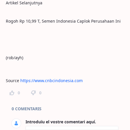
Artikel Selanjutnya
Rogoh Rp 10,99 T, Semen Indonesia Caplok Perusahaan Ini
(rob/ayh)
Source
https://www.cnbcindonesia.com
0
0
Comentaris de la pàgina
0 COMENTARIS
Introduïu el vostre comentari aquí.