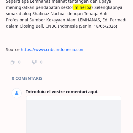
Seperti apa Lemhanas melihat tantangan dan upaya
meningkatkan pendapatan sektor
minerba
? Selengkapnya
simak dialog Shafinaz Nachiar dengan Tenaga Ahli
Profesional Sumber Kekayaan Alam LEMHANAS, Edi Permadi
dalam Closing Bell, CNBC Indonesia (Senin, 18/05/2026)
Source
https://www.cnbcindonesia.com
0
0
Comentaris de la pàgina
0 COMENTARIS
Introduïu el vostre comentari aquí.