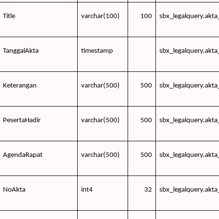
Title
varchar(100)
100
sbx_legalquery.akta
TanggalAkta
timestamp
sbx_legalquery.akta
Keterangan
varchar(500)
500
sbx_legalquery.akta
PesertaHadir
varchar(500)
500
sbx_legalquery.akta
AgendaRapat
varchar(500)
500
sbx_legalquery.akta
NoAkta
int4
32
sbx_legalquery.akta