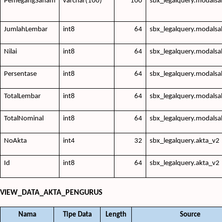
PemegangSaham
varchar(100)
100
sbx_legalquery.modals
JumlahLembar
int8
64
sbx_legalquery.modals
Nilai
int8
64
sbx_legalquery.modals
Persentase
int8
64
sbx_legalquery.modals
TotalLembar
int8
64
sbx_legalquery.modalsa
TotalNominal
int8
64
sbx_legalquery.modalsa
NoAkta
int4
32
sbx_legalquery.akta_v2
Id
int8
64
sbx_legalquery.akta_v2
VIEW_DATA_AKTA_PENGURUS
Nama
Tipe Data
Length
Source