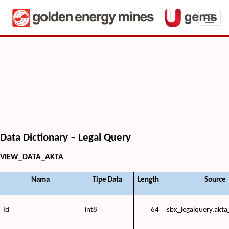
UBoard Data Dictionary - Legal Query
Data Dictionary – Legal Query
VIEW_DATA_AKTA
Nama
Tipe Data
Length
Source
Id
int8
64
sbx_legalquery.akta