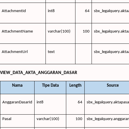
AttachmentId
int8
64
sbx_legalquery.akt
AttachmentName
varchar(100)
100
sbx_legalquery.akt
AttachmentUrl
text
sbx_legalquery.akt
VIEW_DATA_AKTA_ANGGARAN_DASAR
Nama
Tipe Data
Length
Source
AnggaranDasarId
int8
64
sbx_legalquery.aktapasa
Pasal
varchar(100)
100
sbx_legalquery.anggara