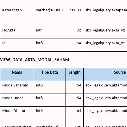
Keterangan
varchar(10000)
10000
sbx_legalquery.aktapasa
NoAkta
int4
32
sbx_legalquery.akta_v2
Id
int8
64
sbx_legalquery.akta_v2
VIEW_DATA_AKTA_MODAL_SAHAM
Nama
Tipe Data
Length
Source
ModalSahamId
int8
64
sbx_legalquery.aktamo
ModalDasar
int8
64
sbx_legalquery.aktamo
ModalDisetor
int8
64
sbx_legalquery.aktamo