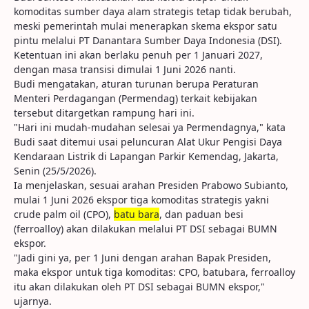
komoditas sumber daya alam strategis tetap tidak berubah,
meski pemerintah mulai menerapkan skema ekspor satu
pintu melalui PT Danantara Sumber Daya Indonesia (DSI).
Ketentuan ini akan berlaku penuh per 1 Januari 2027,
dengan masa transisi dimulai 1 Juni 2026 nanti.
Budi mengatakan, aturan turunan berupa Peraturan
Menteri Perdagangan (Permendag) terkait kebijakan
tersebut ditargetkan rampung hari ini.
"Hari ini mudah-mudahan selesai ya Permendagnya," kata
Budi saat ditemui usai peluncuran Alat Ukur Pengisi Daya
Kendaraan Listrik di Lapangan Parkir Kemendag, Jakarta,
Senin (25/5/2026).
Ia menjelaskan, sesuai arahan Presiden Prabowo Subianto,
mulai 1 Juni 2026 ekspor tiga komoditas strategis yakni
crude palm oil (CPO),
batu bara
, dan paduan besi
(ferroalloy) akan dilakukan melalui PT DSI sebagai BUMN
ekspor.
"Jadi gini ya, per 1 Juni dengan arahan Bapak Presiden,
maka ekspor untuk tiga komoditas: CPO, batubara, ferroalloy
itu akan dilakukan oleh PT DSI sebagai BUMN ekspor,"
ujarnya.