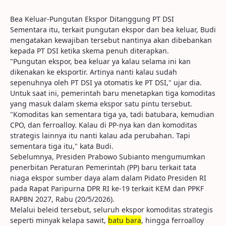
Bea Keluar-Pungutan Ekspor Ditanggung PT DSI
Sementara itu, terkait pungutan ekspor dan bea keluar, Budi
mengatakan kewajiban tersebut nantinya akan dibebankan
kepada PT DSI ketika skema penuh diterapkan.
"Pungutan ekspor, bea keluar ya kalau selama ini kan
dikenakan ke eksportir. Artinya nanti kalau sudah
sepenuhnya oleh PT DSI ya otomatis ke PT DSI," ujar dia.
Untuk saat ini, pemerintah baru menetapkan tiga komoditas
yang masuk dalam skema ekspor satu pintu tersebut.
"Komoditas kan sementara tiga ya, tadi batubara, kemudian
CPO, dan ferroalloy. Kalau di PP-nya kan dan komoditas
strategis lainnya itu nanti kalau ada perubahan. Tapi
sementara tiga itu," kata Budi.
Sebelumnya, Presiden Prabowo Subianto mengumumkan
penerbitan Peraturan Pemerintah (PP) baru terkait tata
niaga ekspor sumber daya alam dalam Pidato Presiden RI
pada Rapat Paripurna DPR RI ke-19 terkait KEM dan PPKF
RAPBN 2027, Rabu (20/5/2026).
Melalui beleid tersebut, seluruh ekspor komoditas strategis
seperti minyak kelapa sawit,
batu bara
, hingga ferroalloy