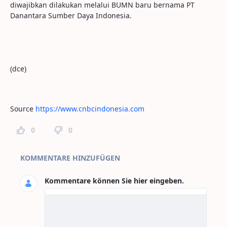
diwajibkan dilakukan melalui BUMN baru bernama PT
Danantara Sumber Daya Indonesia.
(dce)
Source
https://www.cnbcindonesia.com
0
0
Seitenkommentare
KOMMENTARE HINZUFÜGEN
Kommentare können Sie hier eingeben.