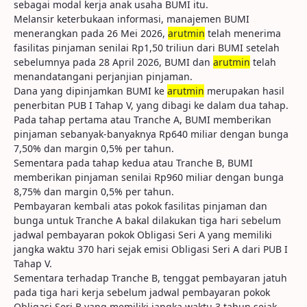
sebagai modal kerja anak usaha BUMI itu.
Melansir keterbukaan informasi, manajemen BUMI
menerangkan pada 26 Mei 2026,
arutmin
telah menerima
fasilitas pinjaman senilai Rp1,50 triliun dari BUMI setelah
sebelumnya pada 28 April 2026, BUMI dan
arutmin
telah
menandatangani perjanjian pinjaman.
Dana yang dipinjamkan BUMI ke
arutmin
merupakan hasil
penerbitan PUB I Tahap V, yang dibagi ke dalam dua tahap.
Pada tahap pertama atau Tranche A, BUMI memberikan
pinjaman sebanyak-banyaknya Rp640 miliar dengan bunga
7,50% dan margin 0,5% per tahun.
Sementara pada tahap kedua atau Tranche B, BUMI
memberikan pinjaman senilai Rp960 miliar dengan bunga
8,75% dan margin 0,5% per tahun.
Pembayaran kembali atas pokok fasilitas pinjaman dan
bunga untuk Tranche A bakal dilakukan tiga hari sebelum
jadwal pembayaran pokok Obligasi Seri A yang memiliki
jangka waktu 370 hari sejak emisi Obligasi Seri A dari PUB I
Tahap V.
Sementara terhadap Tranche B, tenggat pembayaran jatuh
pada tiga hari kerja sebelum jadwal pembayaran pokok
Obligasi Seri B yang memiliki jangka waktu 3 tahun sejak