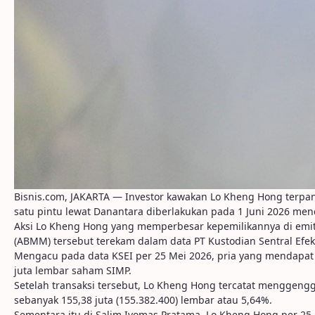
Bisnis.com, JAKARTA — Investor kawakan Lo Kheng Hong ter
satu pintu lewat Danantara diberlakukan pada 1 Juni 2026 me
Aksi Lo Kheng Hong yang memperbesar kepemilikannya di emit
(ABMM) tersebut terekam dalam data PT Kustodian Sentral Efek I
Mengacu pada data KSEI per 25 Mei 2026, pria yang mendapat
juta lembar saham SIMP.
Setelah transaksi tersebut, Lo Kheng Hong tercatat menggeng
sebanyak 155,38 juta (155.382.400) lembar atau 5,64%.
Sementara itu di Salim Ivomas Pratama, Lo Kheng Hong per 25