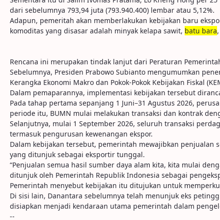
dari sebelumnya 793,94 juta (793.940.400) lembar atau 5,12%.
Adapun, pemeritah akan memberlakukan kebijakan baru ekspor
komoditas yang disasar adalah minyak kelapa sawit,
batu bara
Rencana ini merupakan tindak lanjut dari Peraturan Pemerint
Sebelumnya, Presiden Prabowo Subianto mengumumkan penerbi
Kerangka Ekonomi Makro dan Pokok-Pokok Kebijakan Fiskal (KEM
Dalam pemaparannya, implementasi kebijakan tersebut diranc
Pada tahap pertama sepanjang 1 Juni–31 Agustus 2026, perus
periode itu, BUMN mulai melakukan transaksi dan kontrak deng
Selanjutnya, mulai 1 September 2026, seluruh transaksi perd
termasuk pengurusan kewenangan ekspor.
Dalam kebijakan tersebut, pemerintah mewajibkan penjualan se
yang ditunjuk sebagai eksportir tunggal.
“Penjualan semua hasil sumber daya alam kita, kita mulai den
ditunjuk oleh Pemerintah Republik Indonesia sebagai pengeksp
Pemerintah menyebut kebijakan itu ditujukan untuk memperkuat 
Di sisi lain, Danantara sebelumnya telah menunjuk eks peting
disiapkan menjadi kendaraan utama pemerintah dalam pengelo
--