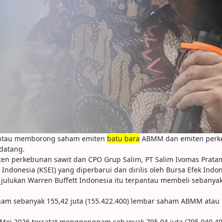
pantau memborong saham emiten
batu bara
ABMM dan emiten perkeb
ndatang.
en perkebunan sawit dan CPO Grup Salim, PT Salim Ivomas Prata
ndonesia (KSEI) yang diperbarui dan dirilis oleh Bursa Efek Indone
 julukan Warren Buffett Indonesia itu terpantau membeli seba
gam sebanyak 155,42 juta (155.422.400) lembar saham ABMM atau 
 Mei 2026 tercatat menggenggam sebanyak 795,04 juta (795.040.4