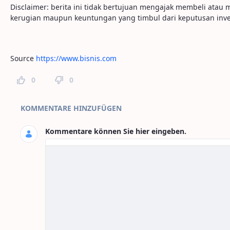
Disclaimer: berita ini tidak bertujuan mengajak membeli ata
kerugian maupun keuntungan yang timbul dari keputusan inve
Source
https://www.bisnis.com
0
0
Seitenkommentare
KOMMENTARE HINZUFÜGEN
Kommentare können Sie hier eingeben.