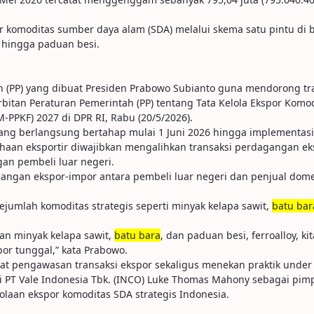
 komoditas sumber daya alam (SDA) melalui skema satu pintu di 
, hingga paduan besi.
ah (PP) yang dibuat Presiden Prabowo Subianto guna mendorong t
tan Peraturan Pemerintah (PP) tentang Tata Kelola Ekspor Komo
-PPKF) 2027 di DPR RI, Rabu (20/5/2026).
ang berlangsung bertahap mulai 1 Juni 2026 hingga implementas
ahaan eksportir diwajibkan mengalihkan transaksi perdagangan 
an pembeli luar negeri.
agangan ekspor-impor antara pembeli luar negeri dan penjual do
jumlah komoditas strategis seperti minyak kelapa sawit,
batu bar
gan minyak kelapa sawit,
batu bara
, dan paduan besi, ferroalloy, 
or tunggal,” kata Prabowo.
pengawasan transaksi ekspor sekaligus menekan praktik under invo
gi PT Vale Indonesia Tbk. (INCO) Luke Thomas Mahony sebagai pim
laan ekspor komoditas SDA strategis Indonesia.