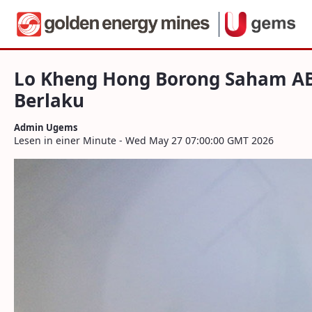
Navigation
Lo Kheng Hong Borong Saham ABMM dan S
Zum Inhalt springen
Lo Kheng Hong Borong Saham AB
Berlaku
Admin Ugems
Lesen in einer Minute - Wed May 27 07:00:00 GMT 2026