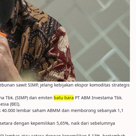
unan sawit SIMP, jelang kebijakan ekspor komoditas strategis
ma Tbk. (SIMP) dan emiten
batu bara
PT ABM Investama Tbk.
sia (BEI).
nyak 40.000 lembar saham ABMM dan memborong sebanyak 1,1
setara dengan kepemilikan 5,65%, naik dari sebelumnya
00) lembar atau setara dengan kepemilikan 5,13%, bertambah