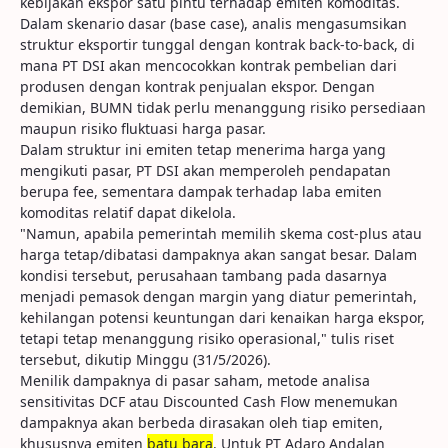
kebijakan ekspor satu pintu terhadap emiten komoditas.
Dalam skenario dasar (base case), analis mengasumsikan
struktur eksportir tunggal dengan kontrak back-to-back, di
mana PT DSI akan mencocokkan kontrak pembelian dari
produsen dengan kontrak penjualan ekspor. Dengan
demikian, BUMN tidak perlu menanggung risiko persediaan
maupun risiko fluktuasi harga pasar.
Dalam struktur ini emiten tetap menerima harga yang
mengikuti pasar, PT DSI akan memperoleh pendapatan
berupa fee, sementara dampak terhadap laba emiten
komoditas relatif dapat dikelola.
"Namun, apabila pemerintah memilih skema cost-plus atau
harga tetap/dibatasi dampaknya akan sangat besar. Dalam
kondisi tersebut, perusahaan tambang pada dasarnya
menjadi pemasok dengan margin yang diatur pemerintah,
kehilangan potensi keuntungan dari kenaikan harga ekspor,
tetapi tetap menanggung risiko operasional," tulis riset
tersebut, dikutip Minggu (31/5/2026).
Menilik dampaknya di pasar saham, metode analisa
sensitivitas DCF atau Discounted Cash Flow menemukan
dampaknya akan berbeda dirasakan oleh tiap emiten,
khususnya emiten
batu bara
. Untuk PT Adaro Andalan