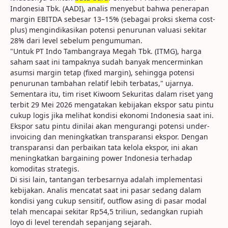
Indonesia Tbk. (AADI), analis menyebut bahwa penerapan
margin EBITDA sebesar 13–15% (sebagai proksi skema cost-
plus) mengindikasikan potensi penurunan valuasi sekitar
28% dari level sebelum pengumuman.
"Untuk PT Indo Tambangraya Megah Tbk. (ITMG), harga
saham saat ini tampaknya sudah banyak mencerminkan
asumsi margin tetap (fixed margin), sehingga potensi
penurunan tambahan relatif lebih terbatas," ujarnya.
Sementara itu, tim riset Kiwoom Sekuritas dalam riset yang
terbit 29 Mei 2026 mengatakan kebijakan ekspor satu pintu
cukup logis jika melihat kondisi ekonomi Indonesia saat ini.
Ekspor satu pintu dinilai akan mengurangi potensi under-
invoicing dan meningkatkan transparansi ekspor. Dengan
transparansi dan perbaikan tata kelola ekspor, ini akan
meningkatkan bargaining power Indonesia terhadap
komoditas strategis.
Di sisi lain, tantangan terbesarnya adalah implementasi
kebijakan. Analis mencatat saat ini pasar sedang dalam
kondisi yang cukup sensitif, outflow asing di pasar modal
telah mencapai sekitar Rp54,5 triliun, sedangkan rupiah
loyo di level terendah sepanjang sejarah.