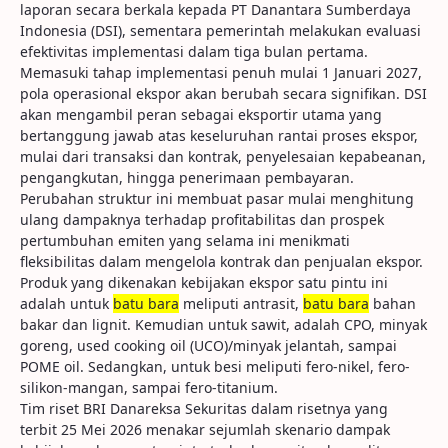
laporan secara berkala kepada PT Danantara Sumberdaya
Indonesia (DSI), sementara pemerintah melakukan evaluasi
efektivitas implementasi dalam tiga bulan pertama.
Memasuki tahap implementasi penuh mulai 1 Januari 2027,
pola operasional ekspor akan berubah secara signifikan. DSI
akan mengambil peran sebagai eksportir utama yang
bertanggung jawab atas keseluruhan rantai proses ekspor,
mulai dari transaksi dan kontrak, penyelesaian kepabeanan,
pengangkutan, hingga penerimaan pembayaran.
Perubahan struktur ini membuat pasar mulai menghitung
ulang dampaknya terhadap profitabilitas dan prospek
pertumbuhan emiten yang selama ini menikmati
fleksibilitas dalam mengelola kontrak dan penjualan ekspor.
Produk yang dikenakan kebijakan ekspor satu pintu ini
adalah untuk
batu bara
meliputi antrasit,
batu bara
bahan
bakar dan lignit. Kemudian untuk sawit, adalah CPO, minyak
goreng, used cooking oil (UCO)/minyak jelantah, sampai
POME oil. Sedangkan, untuk besi meliputi fero-nikel, fero-
silikon-mangan, sampai fero-titanium.
Tim riset BRI Danareksa Sekuritas dalam risetnya yang
terbit 25 Mei 2026 menakar sejumlah skenario dampak