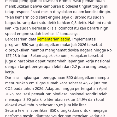
melalui pengujian di kawasan Bromo. Hasil pemantauan
membuktikan bahwa campuran biodiesel tingkat tinggi ini
tetap responsif saat mesin dinyalakan dalam kondisi dingin.
"Nah kemarin cold start engine saya di Bromo itu sudah
bagus kurang dari satu detik bahkan 0,8 detik. Nah ini nanti
kan kita sudah berhasil di sisi otomotif itu kan berarti high
speed engine sudah berhasil," tandasnya.
Berdasarkan data
kementerian esdm
, implementasi
program B50 yang ditargetkan mulai Juli 2026 tersebut
diproyeksikan mampu menghemat devisa negara hingga Rp
157,28 triliun. Selain aspek ekonomi, kebijakan tersebut
juga diharapkan dapat menambah lapangan kerja nasional
dengan target penyerapan lebih dari 2,2 juta orang tenaga
kerja.
Dari sisi lingkungan, penggunaan B50 ditargetkan mampu
menurunkan emisi gas rumah kaca sebesar 46,72 juta ton
CO2 pada tahun 2026. Adapun, hingga pertengahan April
2026, realisasi penyaluran biodiesel nasional sendiri telah
mencapai 3,90 juta kilo liter atau sekitar 24,9% dari total
alokasi awal tahun sebesar 15,65 juta kilo liter.
Secara teknis, spesifikasi B50 ditingkatkan untuk menjaga
performa mesin, diantaranya dengan menekan kadar air