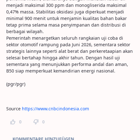
menjadi maksimal 300 ppm dan monogliserida maksimal
0,47% massa. Stabilitas oksidasi juga diperkuat menjadi
minimal 900 menit untuk menjamin kualitas bahan bakar
tetap prima selama masa penyimpanan dan distribusi di
berbagai wilayah.
Pemerintah menargetkan seluruh rangkaian uji coba di
sektor otomotif rampung pada Juni 2026, sementara sektor
strategis lainnya seperti alat berat dan perkeretaapian akan
selesai bertahap hingga akhir tahun. Dengan hasil uji
sementara yang menunjukkan performa andal dan aman,
B50 siap memperkuat kemandirian energi nasional.
(pgr/pgr)
Source
https://www.cnbcindonesia.com
0
0
Seitenkommentare
KOMMENTARE HINZUFÜGEN