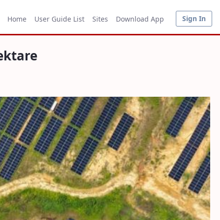
Sign In
Home
User Guide List
Sites
Download App
ektare