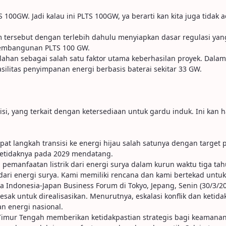
S 100GW. Jadi kalau ini PLTS 100GW, ya berarti kan kita juga tida
 tersebut dengan terlebih dahulu menyiapkan dasar regulasi yang
 pembangunan PLTS 100 GW.
 lahan sebagai salah satu faktor utama keberhasilan proyek. Dal
litas penyimpanan energi berbasis baterai sekitar 33 GW.
misi, yang terkait dengan ketersediaan untuk gardu induk. Ini kan 
t langkah transisi ke energi hijau salah satunya dengan target
setidaknya pada 2029 mendatang.
anfaatan listrik dari energi surya dalam kurun waktu tiga tah
dari energi surya. Kami memiliki rencana dan kami bertekad untuk
 Indonesia-Japan Business Forum di Tokyo, Jepang, Senin (30/3/20
k untuk direalisasikan. Menurutnya, eskalasi konflik dan ketida
n energi nasional.
di Timur Tengah memberikan ketidakpastian strategis bagi keamana