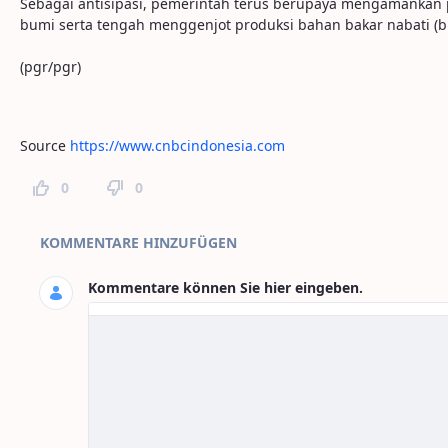
Sebagai antisipasi, pemerintah terus berupaya mengamankan p
bumi serta tengah menggenjot produksi bahan bakar nabati (bio
(pgr/pgr)
Source
https://www.cnbcindonesia.com
0
0
Seitenkommentare
KOMMENTARE HINZUFÜGEN
Kommentare können Sie hier eingeben.