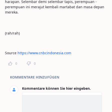
harapan. Selembar demi selembar tapis, perempuan -
perempuan ini merajut kembali martabat dan masa depan
mereka.
(rah/rah)
Source
https://www.cnbcindonesia.com
0
0
Seitenkommentare
KOMMENTARE HINZUFÜGEN
Kommentare können Sie hier eingeben.