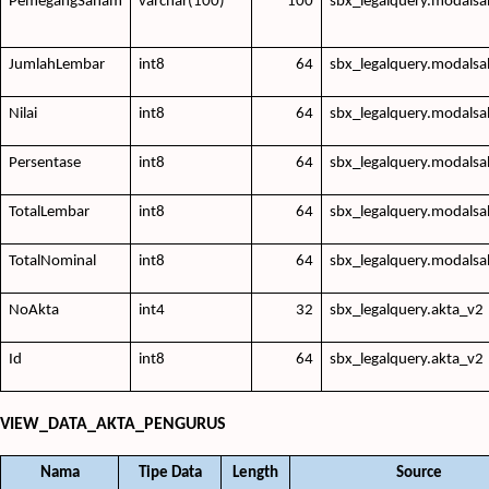
PemegangSaham
varchar(100)
100
sbx_legalquery.modals
JumlahLembar
int8
64
sbx_legalquery.modals
Nilai
int8
64
sbx_legalquery.modals
Persentase
int8
64
sbx_legalquery.modals
TotalLembar
int8
64
sbx_legalquery.modalsa
TotalNominal
int8
64
sbx_legalquery.modalsa
NoAkta
int4
32
sbx_legalquery.akta_v2
Id
int8
64
sbx_legalquery.akta_v2
VIEW_DATA_AKTA_PENGURUS
Nama
Tipe Data
Length
Source