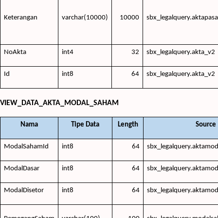
Keterangan
varchar(10000)
10000
sbx_legalquery.aktapasa
NoAkta
int4
32
sbx_legalquery.akta_v2
Id
int8
64
sbx_legalquery.akta_v2
VIEW_DATA_AKTA_MODAL_SAHAM
Nama
Tipe Data
Length
Source
ModalSahamId
int8
64
sbx_legalquery.aktamo
ModalDasar
int8
64
sbx_legalquery.aktamo
ModalDisetor
int8
64
sbx_legalquery.aktamo