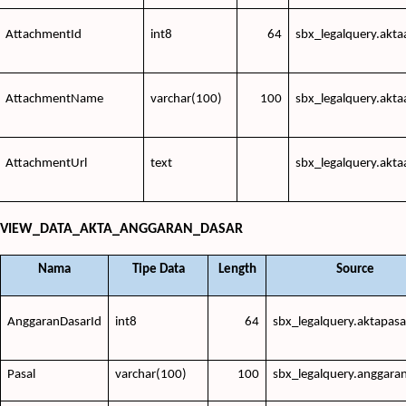
AttachmentId
int8
64
sbx_legalquery.akt
AttachmentName
varchar(100)
100
sbx_legalquery.akt
AttachmentUrl
text
sbx_legalquery.akt
VIEW_DATA_AKTA_ANGGARAN_DASAR
Nama
Tipe Data
Length
Source
AnggaranDasarId
int8
64
sbx_legalquery.aktapasa
Pasal
varchar(100)
100
sbx_legalquery.anggara