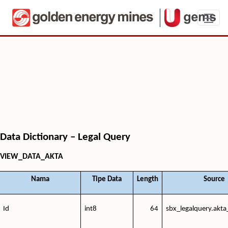
UBoard Data Dictionary - Legal Query
Data Dictionary – Legal Query
VIEW_DATA_AKTA
Nama
Tipe Data
Length
Source
Id
int8
64
sbx_legalquery.akta