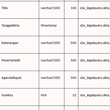
Title
varchar(100)
100
sbx_legalquery.akta
TanggalAkta
timestamp
sbx_legalquery.akta
Keterangan
varchar(500)
500
sbx_legalquery.akta
PesertaHadir
varchar(500)
500
sbx_legalquery.akta
AgendaRapat
varchar(500)
500
sbx_legalquery.akta
NoAkta
int4
32
sbx_legalquery.akta