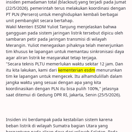
insiden pemadaman total (blackout) yang terjadi pada Jumat
(22/5/2026). pemerintah terus melakukan koordinasi dengan
PT PLN (Persero) untuk menghidupkan kembali berbagai
unit pembangkit secara bertahap.
Wakil Menteri ESDM Yuliot Tanjung menjelaskan bahwa
gangguan pada sistem jaringan listrik tersebut dipicu oleh
sambaran petir pada jaringan transmisi di wilayah
Merangin. Yuliot menegaskan pihaknya telah menerjunkan
tim khusus ke lapangan untuk memantau sinkronisasi daya
agar aliran listrik ke masyarakat tetap terjaga.
"Secara teknis PLTU memerlukan waktu sekitar 12 jam. Dan
itu kita lakukan, kami dari
kementerian esdm
menurunkan
tim ke lapangan untuk mengecek. Itu alhamdulillah dalam
jangka waktu yang sesuai dengan apa yang kita
koordinasikan dengan PLN itu bisa pulih 100%," jelasnya
saat ditemui di Gedung DPR RI, Jakarta, Senin (25/5/2026).
Insiden ini berdampak pada kestabilan sistem karena
beban listrik di wilayah Sumatra bagian Utara yang
bergantung pada aliran daya dari wilayah Selatan. Pada