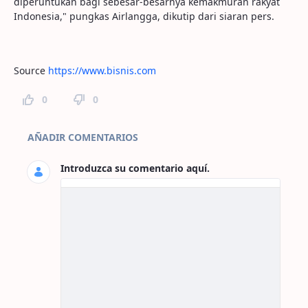
diperuntukan bagi sebesar-besarnya kemakmuran rakyat
Indonesia," pungkas Airlangga, dikutip dari siaran pers.
Source
https://www.bisnis.com
0
0
Comentarios de la página
AÑADIR COMENTARIOS
Introduzca su comentario aquí.