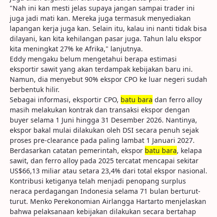
"Nah ini kan mesti jelas supaya jangan sampai trader ini
juga jadi mati kan. Mereka juga termasuk menyediakan
lapangan kerja juga kan. Selain itu, kalau ini nanti tidak bisa
dilayani, kan kita kehilangan pasar juga. Tahun lalu ekspor
kita meningkat 27% ke Afrika," lanjutnya.
Eddy mengaku belum mengetahui berapa estimasi
eksportir sawit yang akan terdampak kebijakan baru ini.
Namun, dia menyebut 90% ekspor CPO ke luar negeri sudah
berbentuk hilir.
Sebagai informasi, eksportir CPO,
batu bara
dan ferro alloy
masih melakukan kontrak dan transaksi ekspor dengan
buyer selama 1 Juni hingga 31 Desember 2026. Nantinya,
ekspor bakal mulai dilakukan oleh DSI secara penuh sejak
proses pre-clearance pada paling lambat 1 Januari 2027.
Berdasarkan catatan pemerintah, ekspor
batu bara
, kelapa
sawit, dan ferro alloy pada 2025 tercatat mencapai sekitar
US$66,13 miliar atau setara 23,4% dari total ekspor nasional.
Kontribusi ketiganya telah menjadi penopang surplus
neraca perdagangan Indonesia selama 71 bulan berturut-
turut. Menko Perekonomian Airlangga Hartarto menjelaskan
bahwa pelaksanaan kebijakan dilakukan secara bertahap