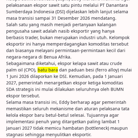
pelaksanaan ekspor sawit satu pintu melalui PT Danantara
Sumberdaya Indonesia (DSI) dijelaskan lebih lanjut selama
masa transisi sampai 31 Desember 2026 mendatang.
Salah satu yang masih menjadi pertanyaan kalangan
pengusaha sawit adalah nasib eksportir yang hanya
berbasis trader, bukan merupakan industri utuh. Kelompok
eksportir ini hanya memperdagangkan komoditas tersebut
dan biasanya melayani permintaan-permintaan kecil dari
negara-negara di Benua Afrika.
Sebagaimana diketahui, ekspor kelapa sawit atau crude
palm oil (CPO),
batu bara
dan paduan besi (ferro alloy) mulai
1 Juni 2026 dilaporkan ke DSI. Kemudian, pada 1 Januari
2027, pemerintah menargetkan ekspor ketiga komoditas
SDA strategis ini mulai dilakukan seluruhnya oleh BUMN
ekspor tersebut.
Selama masa transisi ini, Eddy berharap agar pemerintah
memastikan seluruh mekanisme dan aturan pelaksana tata
kelola ekspor baru betul-betul selesai. Tujuannya agar
implementasi penuh yang ditargetkan paling lambat 1
Januari 2027 tidak memicu hambatan (bottleneck) maupun
stagnasi sehingga menyulitkan eksportir.