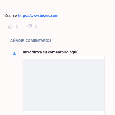
Source
https://www.bisnis.com
0
0
Comentarios de la página
AÑADIR COMENTARIOS
Introduzca su comentario aquí.