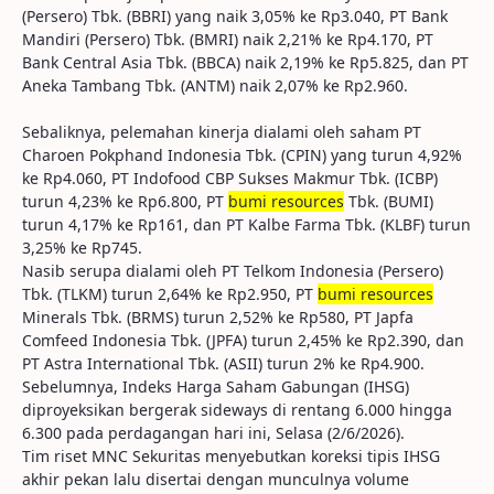
(Persero) Tbk. (BBRI) yang naik 3,05% ke Rp3.040, PT Bank
Mandiri (Persero) Tbk. (BMRI) naik 2,21% ke Rp4.170, PT
Bank Central Asia Tbk. (BBCA) naik 2,19% ke Rp5.825, dan PT
Aneka Tambang Tbk. (ANTM) naik 2,07% ke Rp2.960.
Sebaliknya, pelemahan kinerja dialami oleh saham PT
Charoen Pokphand Indonesia Tbk. (CPIN) yang turun 4,92%
ke Rp4.060, PT Indofood CBP Sukses Makmur Tbk. (ICBP)
turun 4,23% ke Rp6.800, PT
bumi resources
Tbk. (BUMI)
turun 4,17% ke Rp161, dan PT Kalbe Farma Tbk. (KLBF) turun
3,25% ke Rp745.
Nasib serupa dialami oleh PT Telkom Indonesia (Persero)
Tbk. (TLKM) turun 2,64% ke Rp2.950, PT
bumi resources
Minerals Tbk. (BRMS) turun 2,52% ke Rp580, PT Japfa
Comfeed Indonesia Tbk. (JPFA) turun 2,45% ke Rp2.390, dan
PT Astra International Tbk. (ASII) turun 2% ke Rp4.900.
Sebelumnya, Indeks Harga Saham Gabungan (IHSG)
diproyeksikan bergerak sideways di rentang 6.000 hingga
6.300 pada perdagangan hari ini, Selasa (2/6/2026).
Tim riset MNC Sekuritas menyebutkan koreksi tipis IHSG
akhir pekan lalu disertai dengan munculnya volume