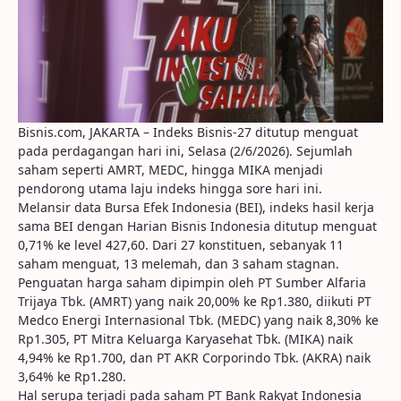
Bisnis.com, JAKARTA – Indeks Bisnis-27 ditutup menguat
pada perdagangan hari ini, Selasa (2/6/2026). Sejumlah
saham seperti AMRT, MEDC, hingga MIKA menjadi
pendorong utama laju indeks hingga sore hari ini.
Melansir data Bursa Efek Indonesia (BEI), indeks hasil kerja
sama BEI dengan Harian Bisnis Indonesia ditutup menguat
0,71% ke level 427,60. Dari 27 konstituen, sebanyak 11
saham menguat, 13 melemah, dan 3 saham stagnan.
Penguatan harga saham dipimpin oleh PT Sumber Alfaria
Trijaya Tbk. (AMRT) yang naik 20,00% ke Rp1.380, diikuti PT
Medco Energi Internasional Tbk. (MEDC) yang naik 8,30% ke
Rp1.305, PT Mitra Keluarga Karyasehat Tbk. (MIKA) naik
4,94% ke Rp1.700, dan PT AKR Corporindo Tbk. (AKRA) naik
3,64% ke Rp1.280.
Hal serupa terjadi pada saham PT Bank Rakyat Indonesia