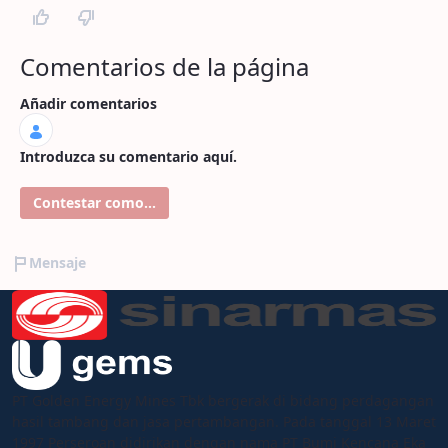
Comentarios de la página
Añadir comentarios
Introduzca su comentario aquí.
Contestar como...
Mensaje
PT Golden Energy Mines Tbk bergerak di bidang perdagangan
hasil tambang dan jasa pertambangan. Pada tanggal 13 Maret
1997 Perseroan didirikan dengan nama PT Bumi Kencana Eka