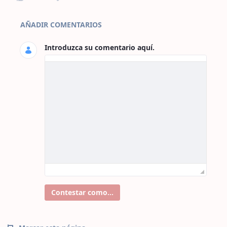
Comentarios de la página
AÑADIR COMENTARIOS
Introduzca su comentario aquí.
Contestar como...