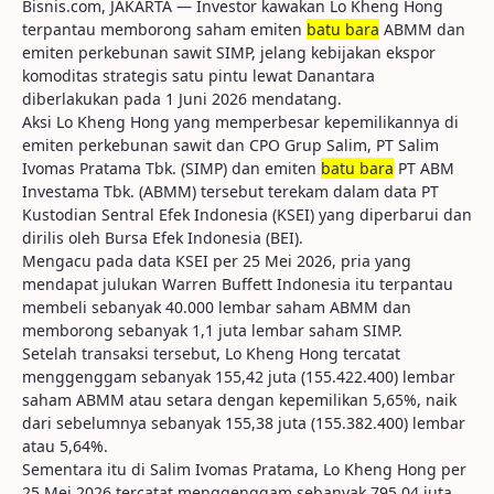
Bisnis.com, JAKARTA — Investor kawakan Lo Kheng Hong
terpantau memborong saham emiten
batu bara
ABMM dan
emiten perkebunan sawit SIMP, jelang kebijakan ekspor
komoditas strategis satu pintu lewat Danantara
diberlakukan pada 1 Juni 2026 mendatang.
Aksi Lo Kheng Hong yang memperbesar kepemilikannya di
emiten perkebunan sawit dan CPO Grup Salim, PT Salim
Ivomas Pratama Tbk. (SIMP) dan emiten
batu bara
PT ABM
Investama Tbk. (ABMM) tersebut terekam dalam data PT
Kustodian Sentral Efek Indonesia (KSEI) yang diperbarui dan
dirilis oleh Bursa Efek Indonesia (BEI).
Mengacu pada data KSEI per 25 Mei 2026, pria yang
mendapat julukan Warren Buffett Indonesia itu terpantau
membeli sebanyak 40.000 lembar saham ABMM dan
memborong sebanyak 1,1 juta lembar saham SIMP.
Setelah transaksi tersebut, Lo Kheng Hong tercatat
menggenggam sebanyak 155,42 juta (155.422.400) lembar
saham ABMM atau setara dengan kepemilikan 5,65%, naik
dari sebelumnya sebanyak 155,38 juta (155.382.400) lembar
atau 5,64%.
Sementara itu di Salim Ivomas Pratama, Lo Kheng Hong per
25 Mei 2026 tercatat menggenggam sebanyak 795,04 juta