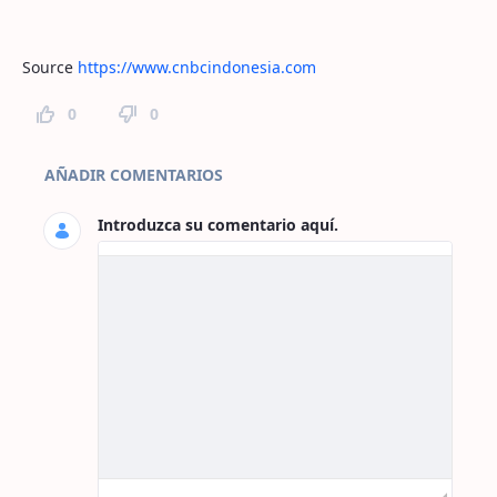
Source
https://www.cnbcindonesia.com
0
0
Comentarios de la página
AÑADIR COMENTARIOS
Introduzca su comentario aquí.