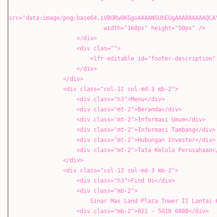
src="data:image/png;base64,iVBORw0KGgoAAAANSUhEUgAAABAAAAAQCA
width="160px" height="50px" />
</div>
<div clas="">
<lfr-editable id="footer-description" type="rich
</div>
</div>
<div class="col-12 col-md-3 mb-2">
<div class="h3">Menu</div>
<div class="mt-2">Beranda</div>
<div class="mt-2">Informasi Umum</div>
<div class="mt-2">Informasi Tambang</div>
<div class="mt-2">Hubungan Investor</div>
<div class="mt-2">Tata Kelola Perusahaan</
</div>
<div class="col-12 col-md-3 mb-2">
<div class="h3">Find Us</div>
<div class="mb-2">
Sinar Mas Land Plaza Tower II Lantai 6, Jl. M.H.
<div class="mb-2">021 - 5018 6888</div>