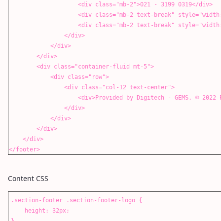
<div class="mb-2">021 - 3199 0319</div>
<div class="mb-2 text-break" style="width: 100%;"
<div class="mb-2 text-break" style="width: 100%;"
</div>
</div>
</div>
<div class="container-fluid mt-5">
<div class="row">
<div class="col-12 text-center">
<div>Provided by Digitech - GEMS. ©️ 2022 PT. Gol
</div>
</div>
</div>
</div>
</footer>
Content CSS
.section-footer .section-footer-logo {
height: 32px;