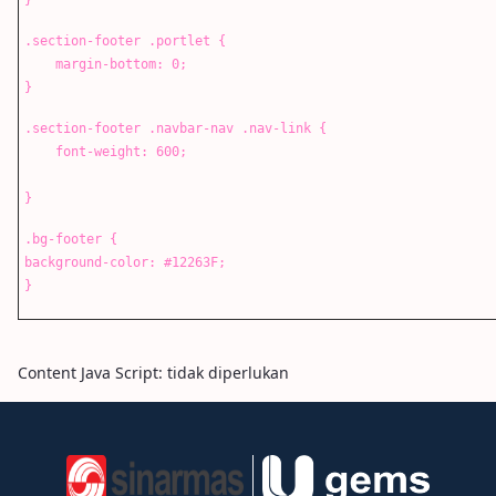
}
.section-footer .portlet {
margin-bottom: 0;
}
.section-footer .navbar-nav .nav-link {
font-weight: 600;
}
.bg-footer {
background-color: #12263F;
}
Content Java Script: tidak diperlukan