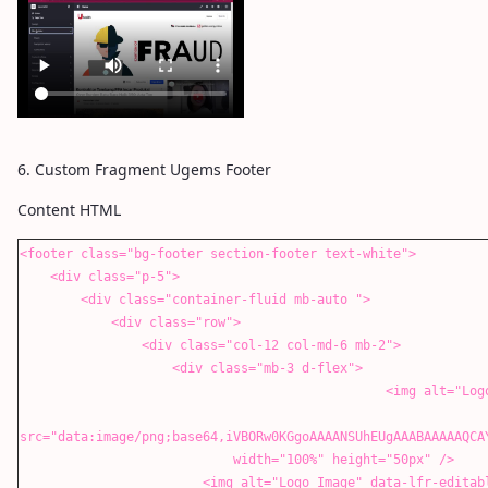
6. Custom Fragment Ugems Footer
Content HTML
<footer class="bg-footer section-footer text-white">
<div class="p-5">
<div class="container-fluid mb-auto ">
<div class="row">
<div class="col-12 col-md-6 mb-2">
<div class="mb-3 d-flex">
<img alt="Logo Image" data-lfr-editable-
src="data:image/png;base64,iVBORw0KGgoAAAANSUhEUgAAABAAAAAQCA
width="100%" height="50px" />
<img alt="Logo Image" data-lfr-editable-id="02-log