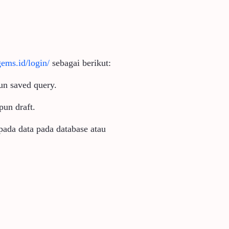
gems.id/login/
sebagai berikut:
pun saved query.
pun draft.
pada data pada database atau