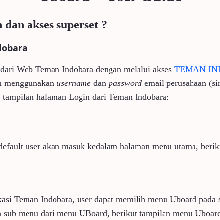
 dan akses superset ?
ndobara
s dari Web Teman Indobara dengan melalui akses
TEMAN IND
n menggunakan
username
dan
password
email perusahaan (s
h tampilan halaman Login dari Teman Indobara:
a default user akan masuk kedalam halaman menu utama, beriku
kasi Teman Indobara, user dapat memilih menu Uboard pada 
ihan sub menu dari menu UBoard, berikut tampilan menu Uboar