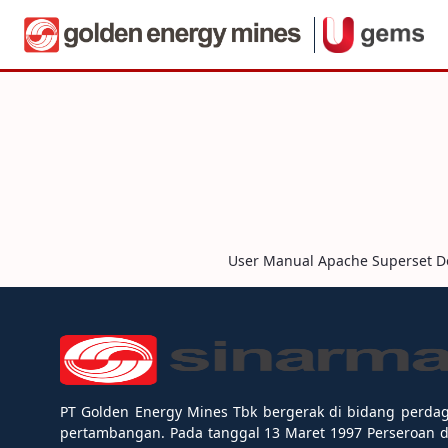
Navigaatio
UBoard - User Manual
Hyppää sisältöön
User Manual Apache Superset 
PT Golden Energy Mines Tbk bergerak di bidang perda
pertambangan. Pada tanggal 13 Maret 1997 Perseroan 