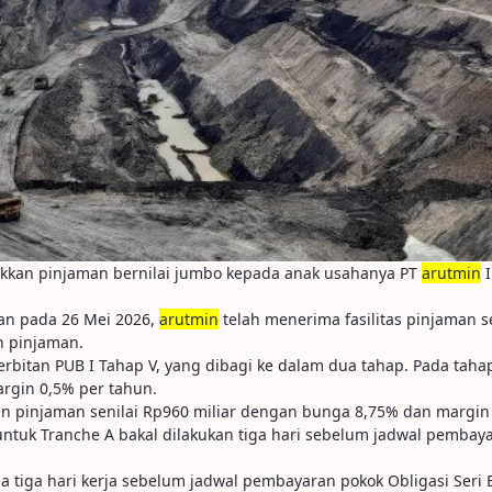
ikkan pinjaman bernilai jumbo kepada anak usahanya PT
arutmin
I
an pada 26 Mei 2026,
arutmin
telah menerima fasilitas pinjaman s
n pinjaman.
rbitan PUB I Tahap V, yang dibagi ke dalam dua tahap. Pada ta
rgin 0,5% per tahun.
 pinjaman senilai Rp960 miliar dengan bunga 8,75% dan margin 
ntuk Tranche A bakal dilakukan tiga hari sebelum jadwal pembayar
tiga hari kerja sebelum jadwal pembayaran pokok Obligasi Seri B 