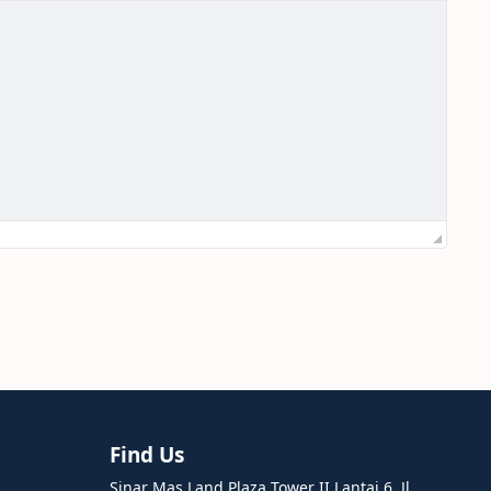
Find Us
Sinar Mas Land Plaza Tower II Lantai 6, Jl.