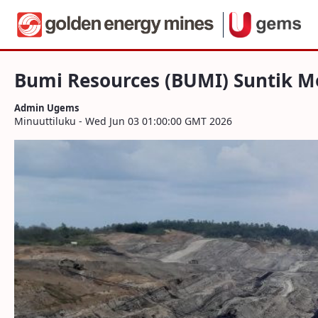
Navigaatio
Bumi Resources (BUMI) Suntik Modal Rp1
Hyppää sisältöön
Bumi Resources (BUMI) Suntik Mo
Admin Ugems
Minuuttiluku - Wed Jun 03 01:00:00 GMT 2026