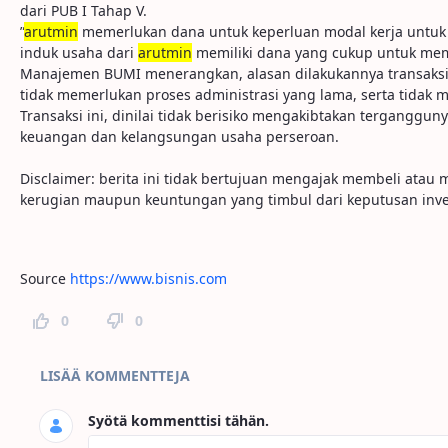
dari PUB I Tahap V.
”
arutmin
memerlukan dana untuk keperluan modal kerja untuk 
induk usaha dari
arutmin
memiliki dana yang cukup untuk me
Manajemen BUMI menerangkan, alasan dilakukannya transaksi afi
tidak memerlukan proses administrasi yang lama, serta tidak
Transaksi ini, dinilai tidak berisiko mengakibtakan terganggun
keuangan dan kelangsungan usaha perseroan.
Disclaimer: berita ini tidak bertujuan mengajak membeli ata
kerugian maupun keuntungan yang timbul dari keputusan inve
Source
https://www.bisnis.com
0
0
Sivun kommentit
LISÄÄ KOMMENTTEJA
Syötä kommenttisi tähän.