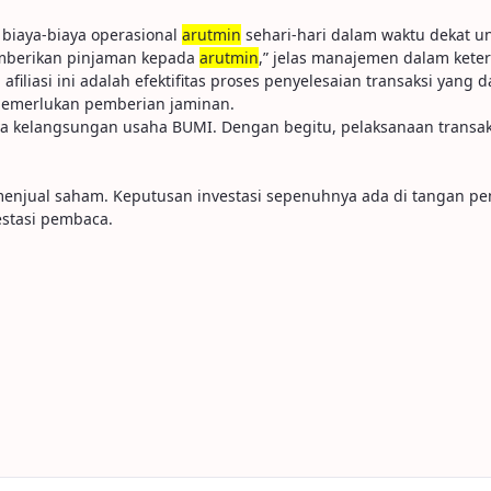
biaya-biaya operasional
arutmin
sehari-hari dalam waktu dekat u
mberikan pinjaman kepada
arutmin
,” jelas manajemen dalam keter
liasi ini adalah efektifitas proses penyelesaian transaksi yang 
 memerlukan pemberian jaminan.
ya kelangsungan usaha BUMI. Dengan begitu, pelaksanaan transaksi 
u menjual saham. Keputusan investasi sepenuhnya ada di tangan p
stasi pembaca.