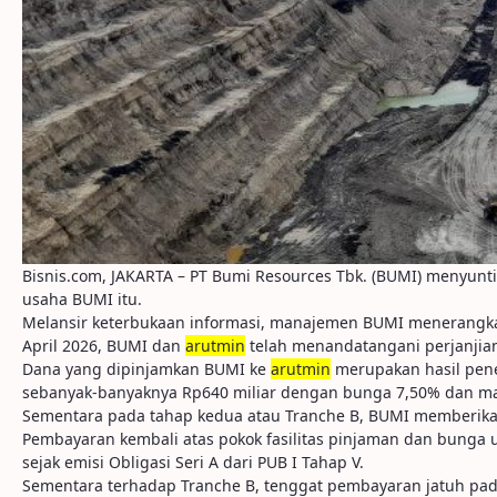
Bisnis.com, JAKARTA – PT Bumi Resources Tbk. (BUMI) menyunt
usaha BUMI itu.
Melansir keterbukaan informasi, manajemen BUMI menerangk
April 2026, BUMI dan
arutmin
telah menandatangani perjanjia
Dana yang dipinjamkan BUMI ke
arutmin
merupakan hasil pene
sebanyak-banyaknya Rp640 miliar dengan bunga 7,50% dan ma
Sementara pada tahap kedua atau Tranche B, BUMI memberikan
Pembayaran kembali atas pokok fasilitas pinjaman dan bunga u
sejak emisi Obligasi Seri A dari PUB I Tahap V.
Sementara terhadap Tranche B, tenggat pembayaran jatuh pada 