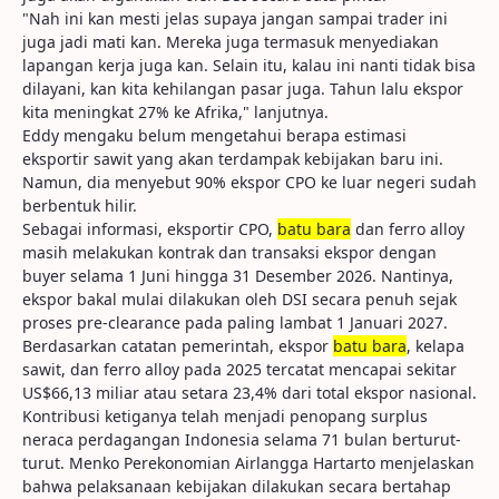
"Nah ini kan mesti jelas supaya jangan sampai trader ini
juga jadi mati kan. Mereka juga termasuk menyediakan
lapangan kerja juga kan. Selain itu, kalau ini nanti tidak bisa
dilayani, kan kita kehilangan pasar juga. Tahun lalu ekspor
kita meningkat 27% ke Afrika," lanjutnya.
Eddy mengaku belum mengetahui berapa estimasi
eksportir sawit yang akan terdampak kebijakan baru ini.
Namun, dia menyebut 90% ekspor CPO ke luar negeri sudah
berbentuk hilir.
Sebagai informasi, eksportir CPO,
batu bara
dan ferro alloy
masih melakukan kontrak dan transaksi ekspor dengan
buyer selama 1 Juni hingga 31 Desember 2026. Nantinya,
ekspor bakal mulai dilakukan oleh DSI secara penuh sejak
proses pre-clearance pada paling lambat 1 Januari 2027.
Berdasarkan catatan pemerintah, ekspor
batu bara
, kelapa
sawit, dan ferro alloy pada 2025 tercatat mencapai sekitar
US$66,13 miliar atau setara 23,4% dari total ekspor nasional.
Kontribusi ketiganya telah menjadi penopang surplus
neraca perdagangan Indonesia selama 71 bulan berturut-
turut. Menko Perekonomian Airlangga Hartarto menjelaskan
bahwa pelaksanaan kebijakan dilakukan secara bertahap