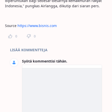
diperuntukan bagi sebesar-besarnya kemakmuran rakyat
Indonesia," pungkas Airlangga, dikutip dari siaran pers.
Source
https://www.bisnis.com
0
0
Sivun kommentit
LISÄÄ KOMMENTTEJA
Syötä kommenttisi tähän.