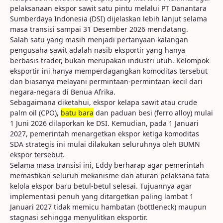
pelaksanaan ekspor sawit satu pintu melalui PT Danantara
Sumberdaya Indonesia (DSI) dijelaskan lebih lanjut selama
masa transisi sampai 31 Desember 2026 mendatang.
Salah satu yang masih menjadi pertanyaan kalangan
pengusaha sawit adalah nasib eksportir yang hanya
berbasis trader, bukan merupakan industri utuh. Kelompok
eksportir ini hanya memperdagangkan komoditas tersebut
dan biasanya melayani permintaan-permintaan kecil dari
negara-negara di Benua Afrika.
Sebagaimana diketahui, ekspor kelapa sawit atau crude
palm oil (CPO),
batu bara
dan paduan besi (ferro alloy) mulai
1 Juni 2026 dilaporkan ke DSI. Kemudian, pada 1 Januari
2027, pemerintah menargetkan ekspor ketiga komoditas
SDA strategis ini mulai dilakukan seluruhnya oleh BUMN
ekspor tersebut.
Selama masa transisi ini, Eddy berharap agar pemerintah
memastikan seluruh mekanisme dan aturan pelaksana tata
kelola ekspor baru betul-betul selesai. Tujuannya agar
implementasi penuh yang ditargetkan paling lambat 1
Januari 2027 tidak memicu hambatan (bottleneck) maupun
stagnasi sehingga menyulitkan eksportir.