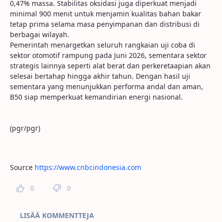
0,47% massa. Stabilitas oksidasi juga diperkuat menjadi
minimal 900 menit untuk menjamin kualitas bahan bakar
tetap prima selama masa penyimpanan dan distribusi di
berbagai wilayah.
Pemerintah menargetkan seluruh rangkaian uji coba di
sektor otomotif rampung pada Juni 2026, sementara sektor
strategis lainnya seperti alat berat dan perkeretaapian akan
selesai bertahap hingga akhir tahun. Dengan hasil uji
sementara yang menunjukkan performa andal dan aman,
B50 siap memperkuat kemandirian energi nasional.
(pgr/pgr)
Source
https://www.cnbcindonesia.com
0
0
Sivun kommentit
LISÄÄ KOMMENTTEJA