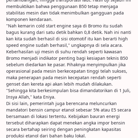
membuktikan bahwa penggunaan B50 tetap menjaga
stabilitas mesin dan tidak menimbulkan gangguan pada
komponen kendaraan.
"Nah kemarin cold start engine saya di Bromo itu sudah
bagus kurang dari satu detik bahkan 0,8 detik. Nah ini nanti
kan kita sudah berhasil di sisi otomotif itu kan berarti high
speed engine sudah berhasil," ungkapnya di sela acara.
Keberhasilan uji mesin di suhu rendah seperti kawasan
Bromo menjadi indikator penting bagi kesiapan teknis B50
sebelum diedarkan ke pasar. Pihaknya menyimpulkan jika
operasional pada mesin berkecepatan tinggi telah sukses,
maka penerapan pada mesin kecepatan rendah seperti
genset dan kereta api akan lebih mudah dilakukan.
"Sehingga kita berkesimpulan bisa dimandatorikan di 1 Juli,
Insya Allah," kata Eniya.
Di sisi lain, pemerintah juga berencana meluncurkan
mandatori bensin campur etanol sebesar 5% atau E5 secara
bersamaan di lokasi tertentu. Kebijakan bauran energi
tersebut diharapkan dapat menekan angka impor bensin
secara bertahap seiring dengan peningkatan kapasitas
produksi etanol dari bahan baku lokal.