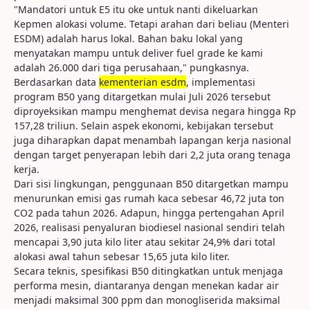
"Mandatori untuk E5 itu oke untuk nanti dikeluarkan
Kepmen alokasi volume. Tetapi arahan dari beliau (Menteri
ESDM) adalah harus lokal. Bahan baku lokal yang
menyatakan mampu untuk deliver fuel grade ke kami
adalah 26.000 dari tiga perusahaan," pungkasnya.
Berdasarkan data
kementerian esdm
, implementasi
program B50 yang ditargetkan mulai Juli 2026 tersebut
diproyeksikan mampu menghemat devisa negara hingga Rp
157,28 triliun. Selain aspek ekonomi, kebijakan tersebut
juga diharapkan dapat menambah lapangan kerja nasional
dengan target penyerapan lebih dari 2,2 juta orang tenaga
kerja.
Dari sisi lingkungan, penggunaan B50 ditargetkan mampu
menurunkan emisi gas rumah kaca sebesar 46,72 juta ton
CO2 pada tahun 2026. Adapun, hingga pertengahan April
2026, realisasi penyaluran biodiesel nasional sendiri telah
mencapai 3,90 juta kilo liter atau sekitar 24,9% dari total
alokasi awal tahun sebesar 15,65 juta kilo liter.
Secara teknis, spesifikasi B50 ditingkatkan untuk menjaga
performa mesin, diantaranya dengan menekan kadar air
menjadi maksimal 300 ppm dan monogliserida maksimal