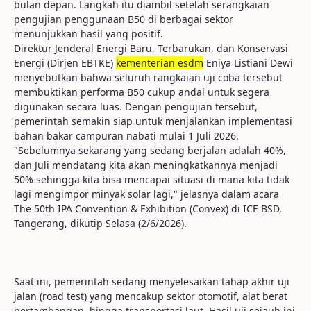
bulan depan. Langkah itu diambil setelah serangkaian
pengujian penggunaan B50 di berbagai sektor
menunjukkan hasil yang positif.
Direktur Jenderal Energi Baru, Terbarukan, dan Konservasi
Energi (Dirjen EBTKE)
kementerian esdm
Eniya Listiani Dewi
menyebutkan bahwa seluruh rangkaian uji coba tersebut
membuktikan performa B50 cukup andal untuk segera
digunakan secara luas. Dengan pengujian tersebut,
pemerintah semakin siap untuk menjalankan implementasi
bahan bakar campuran nabati mulai 1 Juli 2026.
"Sebelumnya sekarang yang sedang berjalan adalah 40%,
dan Juli mendatang kita akan meningkatkannya menjadi
50% sehingga kita bisa mencapai situasi di mana kita tidak
lagi mengimpor minyak solar lagi," jelasnya dalam acara
The 50th IPA Convention & Exhibition (Convex) di ICE BSD,
Tangerang, dikutip Selasa (2/6/2026).
Saat ini, pemerintah sedang menyelesaikan tahap akhir uji
jalan (road test) yang mencakup sektor otomotif, alat berat
pertambangan, hingga transportasi laut. Hasil uji sejauh ini