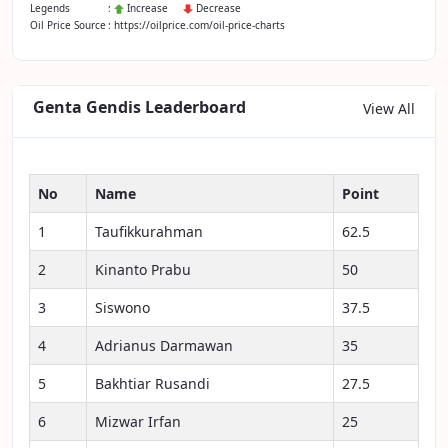
Legends
:
Increase
Decrease
Oil Price Source
: https://oilprice.com/oil-price-charts
Genta Gendis Leaderboard
View All
No
Name
Point
1
Taufikkurahman
62.5
2
Kinanto Prabu
50
3
Siswono
37.5
4
Adrianus Darmawan
35
5
Bakhtiar Rusandi
27.5
6
Mizwar Irfan
25