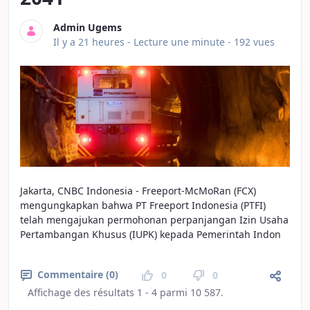
Admin Ugems
Date de publication
Il y a 21 heures -
Lecture une minute
- 192 vues
Jakarta, CNBC Indonesia - Freeport-McMoRan (FCX)
mengungkapkan bahwa PT Freeport Indonesia (PTFI)
telah mengajukan permohonan perpanjangan Izin Usaha
Pertambangan Khusus (IUPK) kepada Pemerintah Indon
Commentaire (0)
0
0
Affichage des résultats 1 - 4 parmi 10 587.