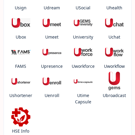
Usign
Udream
USocial
Uhealth
Ubox
Umeet
University
Uchat
FAMS
Upresence
Uworkforce
Uworkflow
Ushortener
Uenroll
Utime
Ubroadcast
Capsule
HSE Info