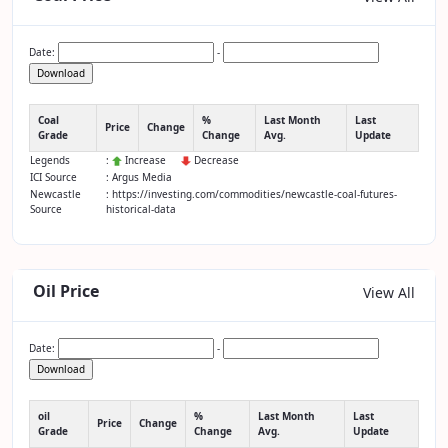
Date:
-
Download
Coal
%
Last Month
Last
Price
Change
Grade
Change
Avg.
Update
Legends
:
Increase
Decrease
ICI Source
: Argus Media
Newcastle
: https://investing.com/commodities/newcastle-coal-futures-
Source
historical-data
Oil Price
View All
Date:
-
Download
oil
%
Last Month
Last
Price
Change
Grade
Change
Avg.
Update