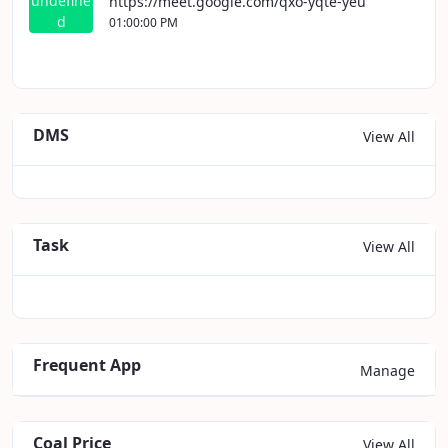
undefine
https://meet.google.com/qxo-yqte-yeu
d
01:00:00 PM
DMS
View All
Task
View All
Frequent App
Manage
Coal Price
View All