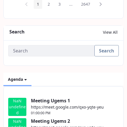
Page Précédente
Prochaine Pag
1
2
3
...
2647
Page
Page
Page
Pages intermédiaires
Page
Search
View All
Search
Agenda
Meeting Ugems 1
NaN
undefine
https://meet.google.com/qxo-yqte-yeu
d
01:00:00 PM
Meeting Ugems 2
NaN