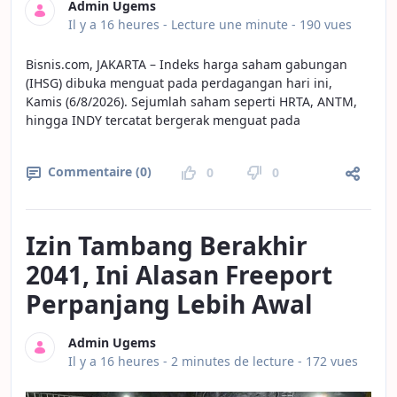
Admin Ugems
Date de publication
Il y a 16 heures -
Lecture une minute
- 190 vues
Bisnis.com, JAKARTA – Indeks harga saham gabungan
(IHSG) dibuka menguat pada perdagangan hari ini,
Kamis (6/8/2026). Sejumlah saham seperti HRTA, ANTM,
hingga INDY tercatat bergerak menguat pada
Commentaire (0)
0
0
Izin Tambang Berakhir
2041, Ini Alasan Freeport
Perpanjang Lebih Awal
Admin Ugems
Date de publication
Il y a 16 heures -
2 minutes de lecture
- 172 vues