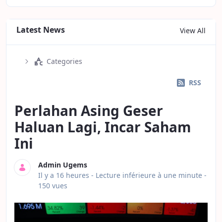
Latest News
View All
Categories
RSS
Perlahan Asing Geser
Haluan Lagi, Incar Saham
Ini
Admin Ugems
Date de publication
Il y a 16 heures -
Lecture inférieure à une minute
-
150 vues