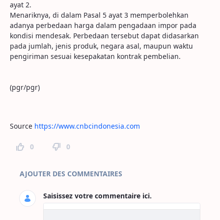
ayat 2.
Menariknya, di dalam Pasal 5 ayat 3 memperbolehkan
adanya perbedaan harga dalam pengadaan impor pada
kondisi mendesak. Perbedaan tersebut dapat didasarkan
pada jumlah, jenis produk, negara asal, maupun waktu
pengiriman sesuai kesepakatan kontrak pembelian.
(pgr/pgr)
Source
https://www.cnbcindonesia.com
0
0
Commentaires sur la page
AJOUTER DES COMMENTAIRES
Saisissez votre commentaire ici.