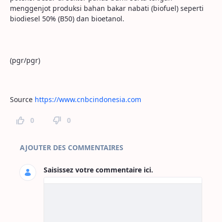
menggenjot produksi bahan bakar nabati (biofuel) seperti
biodiesel 50% (B50) dan bioetanol.
(pgr/pgr)
Source
https://www.cnbcindonesia.com
0
0
Commentaires sur la page
AJOUTER DES COMMENTAIRES
Saisissez votre commentaire ici.