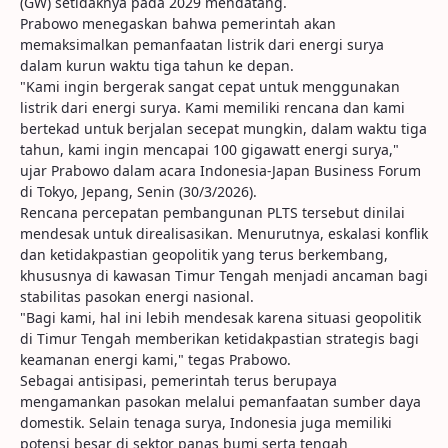
(GW) setidaknya pada 2029 mendatang.
Prabowo menegaskan bahwa pemerintah akan
memaksimalkan pemanfaatan listrik dari energi surya
dalam kurun waktu tiga tahun ke depan.
"Kami ingin bergerak sangat cepat untuk menggunakan
listrik dari energi surya. Kami memiliki rencana dan kami
bertekad untuk berjalan secepat mungkin, dalam waktu tiga
tahun, kami ingin mencapai 100 gigawatt energi surya,"
ujar Prabowo dalam acara Indonesia-Japan Business Forum
di Tokyo, Jepang, Senin (30/3/2026).
Rencana percepatan pembangunan PLTS tersebut dinilai
mendesak untuk direalisasikan. Menurutnya, eskalasi konflik
dan ketidakpastian geopolitik yang terus berkembang,
khususnya di kawasan Timur Tengah menjadi ancaman bagi
stabilitas pasokan energi nasional.
"Bagi kami, hal ini lebih mendesak karena situasi geopolitik
di Timur Tengah memberikan ketidakpastian strategis bagi
keamanan energi kami," tegas Prabowo.
Sebagai antisipasi, pemerintah terus berupaya
mengamankan pasokan melalui pemanfaatan sumber daya
domestik. Selain tenaga surya, Indonesia juga memiliki
potensi besar di sektor panas bumi serta tengah