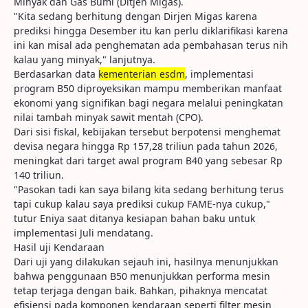
Minyak dan Gas Bumi (Ditjen Migas).
"Kita sedang berhitung dengan Dirjen Migas karena
prediksi hingga Desember itu kan perlu diklarifikasi karena
ini kan misal ada penghematan ada pembahasan terus nih
kalau yang minyak," lanjutnya.
Berdasarkan data
kementerian esdm
, implementasi
program B50 diproyeksikan mampu memberikan manfaat
ekonomi yang signifikan bagi negara melalui peningkatan
nilai tambah minyak sawit mentah (CPO).
Dari sisi fiskal, kebijakan tersebut berpotensi menghemat
devisa negara hingga Rp 157,28 triliun pada tahun 2026,
meningkat dari target awal program B40 yang sebesar Rp
140 triliun.
"Pasokan tadi kan saya bilang kita sedang berhitung terus
tapi cukup kalau saya prediksi cukup FAME-nya cukup,"
tutur Eniya saat ditanya kesiapan bahan baku untuk
implementasi Juli mendatang.
Hasil uji Kendaraan
Dari uji yang dilakukan sejauh ini, hasilnya menunjukkan
bahwa penggunaan B50 menunjukkan performa mesin
tetap terjaga dengan baik. Bahkan, pihaknya mencatat
efisiensi pada komponen kendaraan seperti filter mesin