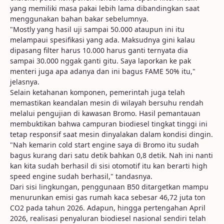
yang memiliki masa pakai lebih lama dibandingkan saat
menggunakan bahan bakar sebelumnya.
"Mostly yang hasil uji sampai 50.000 ataupun ini itu
melampaui spesifikasi yang ada. Maksudnya gini kalau
dipasang filter harus 10.000 harus ganti ternyata dia
sampai 30.000 nggak ganti gitu. Saya laporkan ke pak
menteri juga apa adanya dan ini bagus FAME 50% itu,"
jelasnya.
Selain ketahanan komponen, pemerintah juga telah
memastikan keandalan mesin di wilayah bersuhu rendah
melalui pengujian di kawasan Bromo. Hasil pemantauan
membuktikan bahwa campuran biodiesel tingkat tinggi ini
tetap responsif saat mesin dinyalakan dalam kondisi dingin.
"Nah kemarin cold start engine saya di Bromo itu sudah
bagus kurang dari satu detik bahkan 0,8 detik. Nah ini nanti
kan kita sudah berhasil di sisi otomotif itu kan berarti high
speed engine sudah berhasil," tandasnya.
Dari sisi lingkungan, penggunaan B50 ditargetkan mampu
menurunkan emisi gas rumah kaca sebesar 46,72 juta ton
CO2 pada tahun 2026. Adapun, hingga pertengahan April
2026, realisasi penyaluran biodiesel nasional sendiri telah