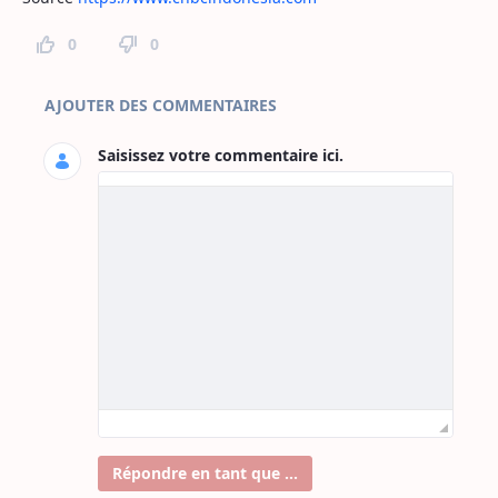
0
0
Commentaires sur la page
AJOUTER DES COMMENTAIRES
Saisissez votre commentaire ici.
Répondre en tant que ...