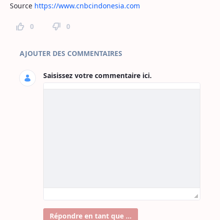
Source
https://www.cnbcindonesia.com
0
0
Commentaires sur la page
AJOUTER DES COMMENTAIRES
Saisissez votre commentaire ici.
Répondre en tant que ...