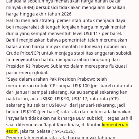
Lahadalia sebelumnya memastikan harga bahan bakar
minyak (BBM) bersubsidi tidak akan mengalami kenaikan
harga hingga akhir tahun 2026.
Hal itu menjadi strategi pemerintah untuk menjaga daya
beli masyarakat di tengah lonjakan harga minyak mentah
dunia yang sempat menyentuh level US$ 117 per barel.
Bahlil menjelaskan bahwa pemerintah telah merumuskan
batas aman harga minyak mentah Indonesia (Indonesian
Crude Price/ICP) untuk menjaga stabilitas anggaran subsidi.
Ia menyebutkan hal itu menjadi arahan langsung dari
Presiden RI Prabowo Subianto dalam merespons fluktuasi
pasar energi global.
"Saya dalam arahan Pak Presiden Prabowo telah
merumuskan untuk ICP sampai US$ 100 (per barel) rata-rata
dari Januari sampai sekarang. Kalau sampai sekarang kan
naik turun, ada US$80, US$ 90, US$117, rata-rata (ICP)
sekarang itu sekitar US$80-81 dari Januari-sekarang. Jadi
belum US$100 (per barel) rata-rata dan belum ada kenaikan,
insyaallah tidak akan naik (harga BBM subsidi)," tegas Bahlil
saat ditemui usai Rapat Koordinasi, di Kantor
kementerian
esdm
, Jakarta, Selasa (19/5/2026).
Pemerintah menilai rata-rata harga minyak tahunan