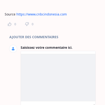
Source
https://www.cnbcindonesia.com
0
0
Commentaires sur la page
AJOUTER DES COMMENTAIRES
Saisissez votre commentaire ici.