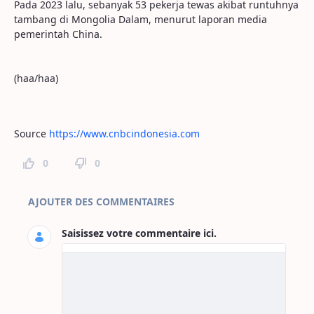
Pada 2023 lalu, sebanyak 53 pekerja tewas akibat runtuhnya
tambang di Mongolia Dalam, menurut laporan media
pemerintah China.
(haa/haa)
Source
https://www.cnbcindonesia.com
0
0
Commentaires sur la page
AJOUTER DES COMMENTAIRES
Saisissez votre commentaire ici.