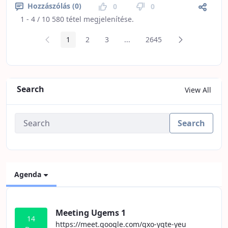
Hozzászólás (0)
0
0
1 - 4 / 10 580 tétel megjelenítése.
Előző oldal
Következő lap
1
2
3
...
2645
Oldal
Oldal
Oldal
Köztes oldalak
Oldal
Search
View All
Search
Agenda
Meeting Ugems 1
14
https://meet.google.com/qxo-yqte-yeu