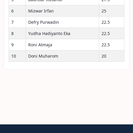
6
Mizwar Irfan
25
7
Defry Purwadin
22.5
8
Yudha Hadiyanto Eka
22.5
9
Roni Atmaja
22.5
10
Doni Muharom
20