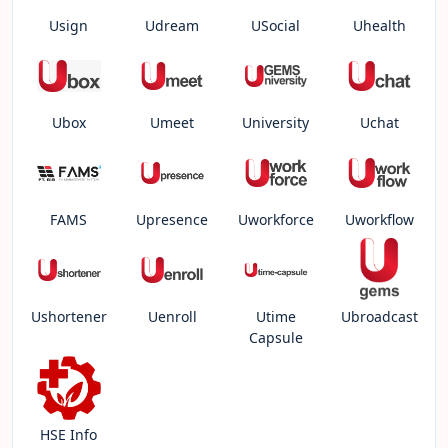
Usign
Udream
USocial
Uhealth
Ubox
Umeet
University
Uchat
FAMS
Upresence
Uworkforce
Uworkflow
Ushortener
Uenroll
Utime
Ubroadcast
Capsule
HSE Info