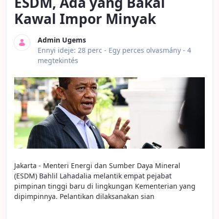
ESDM, Ada yang Bakal
Kawal Impor Minyak
Admin Ugems
Publikálás dátuma
Ennyi ideje: 28 perc -
Egy perces olvasmány
- 4
megtekintés
Jakarta - Menteri Energi dan Sumber Daya Mineral
(ESDM) Bahlil Lahadalia melantik empat pejabat
pimpinan tinggi baru di lingkungan Kementerian yang
dipimpinnya. Pelantikan dilaksanakan sian