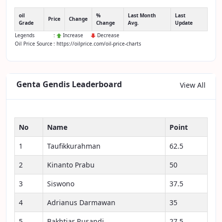
oil
%
Last Month
Last
Price
Change
Grade
Change
Avg.
Update
Legends
:
Increase
Decrease
Oil Price Source
: https://oilprice.com/oil-price-charts
Genta Gendis Leaderboard
View All
No
Name
Point
1
Taufikkurahman
62.5
2
Kinanto Prabu
50
3
Siswono
37.5
4
Adrianus Darmawan
35
5
Bakhtiar Rusandi
27.5