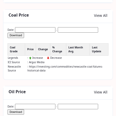
Coal Price
View All
Date:
-
Download
Coal
%
Last Month
Last
Price
Change
Grade
Change
Avg.
Update
Legends
:
Increase
Decrease
ICI Source
: Argus Media
Newcastle
: https://investing.com/commodities/newcastle-coal-futures-
Source
historical-data
Oil Price
View All
Date:
-
Download