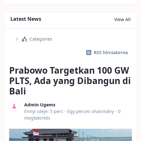
Latest News
View All
Categories
RSS hírcsatorna
Prabowo Targetkan 100 GW
PLTS, Ada yang Dibangun di
Bali
Admin Ugems
Publikálás dátuma
Ennyi ideje: 5 perc -
Egy perces olvasmány
- 0
megtekintés