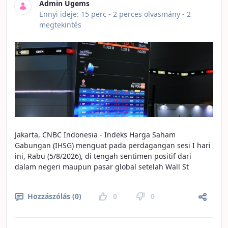
Admin Ugems
Publikálás dátuma
Ennyi ideje: 15 perc -
2 perces olvasmány
- 2
megtekintés
Jakarta, CNBC Indonesia - Indeks Harga Saham
Gabungan (IHSG) menguat pada perdagangan sesi I hari
ini, Rabu (5/8/2026), di tengah sentimen positif dari
dalam negeri maupun pasar global setelah Wall St
Hozzászólás (0)
0
0