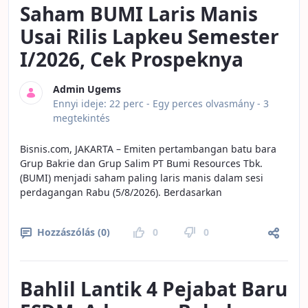
Saham BUMI Laris Manis
Usai Rilis Lapkeu Semester
I/2026, Cek Prospeknya
Admin Ugems
Publikálás dátuma
Ennyi ideje: 22 perc -
Egy perces olvasmány
- 3
megtekintés
Bisnis.com, JAKARTA – Emiten pertambangan batu bara
Grup Bakrie dan Grup Salim PT Bumi Resources Tbk.
(BUMI) menjadi saham paling laris manis dalam sesi
perdagangan Rabu (5/8/2026). Berdasarkan
Hozzászólás (0)
0
0
Bahlil Lantik 4 Pejabat Baru