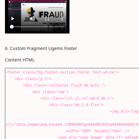
6. Custom Fragment Ugems Footer
Content HTML
<footer class="bg-footer section-footer text-white">
<div class="p-5">
<div class="container-fluid mb-auto ">
<div class="row">
<div class="col-12 col-md-6 mb-2">
<div class="mb-3 d-flex">
<img alt="Logo Image" data-lfr-editable-
src="data:image/png;base64,iVBORw0KGgoAAAANSUhEUgAAABAAAAAQCA
width="100%" height="50px" />
<img alt="Logo Image" data-lfr-editable-id="02-log