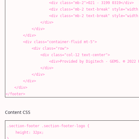
<div class="mb-2">021 - 3199 0319</div>
<div class="mb-2 text-break" style="width: 100%;"
<div class="mb-2 text-break" style="width: 100%;"
</div>
</div>
</div>
<div class="container-fluid mt-5">
<div class="row">
<div class="col-12 text-center">
<div>Provided by Digitech - GEMS. ©️ 2022 PT. Gol
</div>
</div>
</div>
</div>
</footer>
Content CSS
.section-footer .section-footer-logo {
height: 32px;