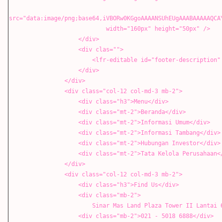
src="data:image/png;base64,iVBORw0KGgoAAAANSUhEUgAAABAAAAAQCA
width="160px" height="50px" />
</div>
<div clas="">
<lfr-editable id="footer-description" type="rich
</div>
</div>
<div class="col-12 col-md-3 mb-2">
<div class="h3">Menu</div>
<div class="mt-2">Beranda</div>
<div class="mt-2">Informasi Umum</div>
<div class="mt-2">Informasi Tambang</div>
<div class="mt-2">Hubungan Investor</div>
<div class="mt-2">Tata Kelola Perusahaan</
</div>
<div class="col-12 col-md-3 mb-2">
<div class="h3">Find Us</div>
<div class="mb-2">
Sinar Mas Land Plaza Tower II Lantai 6, Jl. M.H.
<div class="mb-2">021 - 5018 6888</div>