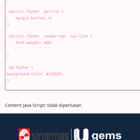
}
.section-footer .portlet {
margin-bottom: 0;
}
.section-footer .navbar-nav .nav-link {
font-weight: 600;
}
.bg-footer {
background-color: #12263F;
}
Content Java Script: tidak diperlukan