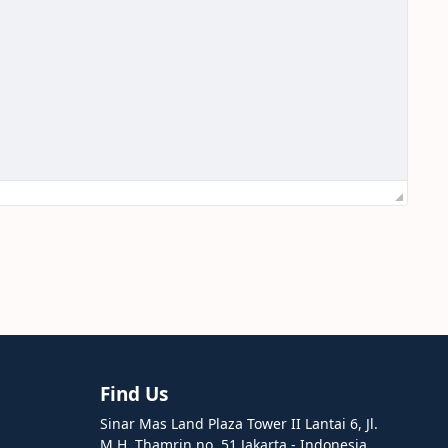
Find Us
Sinar Mas Land Plaza Tower II Lantai 6, Jl.
M.H. Thamrin no. 51 Jakarta - Indonesia