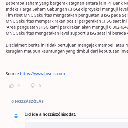
Beberapa saham yang bergerak stagnan antara lain PT Bank Nega
Indeks Harga Saham Gabungan (IHSG) diproyeksi menguji level 
Tim riset MNC Sekuritas mengatakan penguatan IHSG pada Sela
MNC Sekuritas memperkirakan posisi pergerakan IHSG saat ini d
”Area penguatan IHSG kami perkirakan akan menguji 6,362-6,484
MNC Sekuritas mengatakan level support IHSG saat ini berada di
Disclaimer: berita ini tidak bertujuan mengajak membeli ata
kerugian maupun keuntungan yang timbul dari keputusan inve
Source
https://www.bisnis.com
0
0
Hozzászólások az oldalhoz
0 HOZZÁSZÓLÁS
Írd ide a hozzászólásodat.