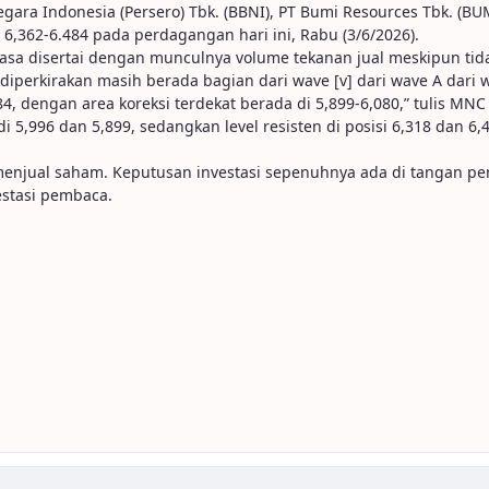
ra Indonesia (Persero) Tbk. (BBNI), PT Bumi Resources Tbk. (BUMI
6,362-6.484 pada perdagangan hari ini, Rabu (3/6/2026).
sa disertai dengan munculnya volume tekanan jual meskipun tid
iperkirakan masih berada bagian dari wave [v] dari wave A dari w
, dengan area koreksi terdekat berada di 5,899-6,080,” tulis MNC 
 5,996 dan 5,899, sedangkan level resisten di posisi 6,318 dan 6,
u menjual saham. Keputusan investasi sepenuhnya ada di tangan p
stasi pembaca.