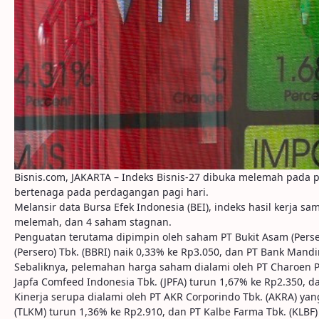
Bisnis.com, JAKARTA – Indeks Bisnis-27 dibuka melemah pada p
bertenaga pada perdagangan pagi hari.
Melansir data Bursa Efek Indonesia (BEI), indeks hasil kerja 
melemah, dan 4 saham stagnan.
Penguatan terutama dipimpin oleh saham PT Bukit Asam (Perser
(Persero) Tbk. (BBRI) naik 0,33% ke Rp3.050, dan PT Bank Mandir
Sebaliknya, pelemahan harga saham dialami oleh PT Charoen Po
Japfa Comfeed Indonesia Tbk. (JPFA) turun 1,67% ke Rp2.350, da
Kinerja serupa dialami oleh PT AKR Corporindo Tbk. (AKRA) ya
(TLKM) turun 1,36% ke Rp2.910, dan PT Kalbe Farma Tbk. (KLBF)