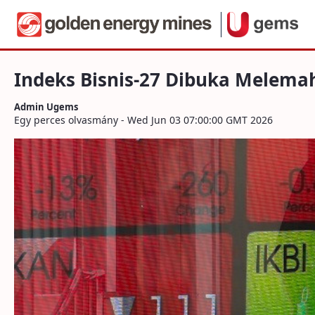
Navigáció
Indeks Bisnis-27 Dibuka Melemah, Saha
Ugrás a tartalomhoz
Indeks Bisnis-27 Dibuka Melema
Admin Ugems
Egy perces olvasmány - Wed Jun 03 07:00:00 GMT 2026