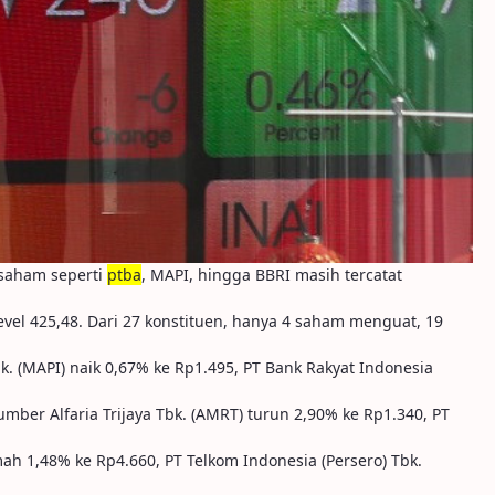
 saham seperti
ptba
, MAPI, hingga BBRI masih tercatat
evel 425,48. Dari 27 konstituen, hanya 4 saham menguat, 19
bk. (MAPI) naik 0,67% ke Rp1.495, PT Bank Rakyat Indonesia
ber Alfaria Trijaya Tbk. (AMRT) turun 2,90% ke Rp1.340, PT
ah 1,48% ke Rp4.660, PT Telkom Indonesia (Persero) Tbk.