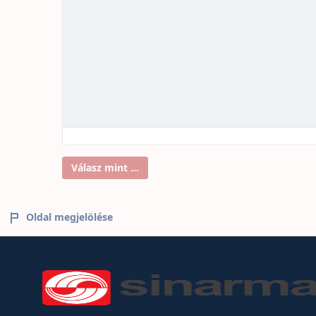
Válasz mint ...
Oldal megjelölése