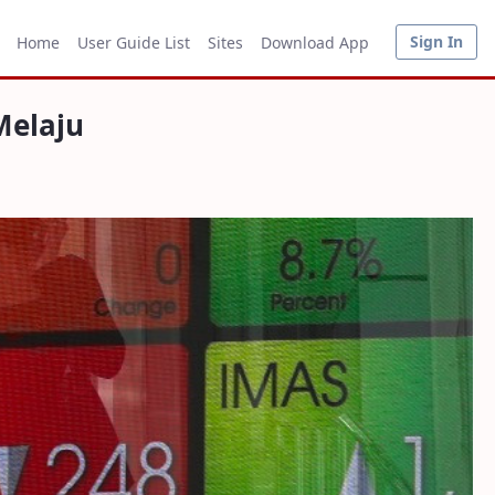
Sign In
Home
User Guide List
Sites
Download App
Melaju