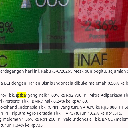
erdagangan hari ini, Rabu (3/6/2026). Meskipun begitu, sejumlah
sama BEI dengan Harian Bisnis Indonesia dibuka melemah 0,50% ke l
o) Tbk. (
ptba
) yang naik 1,09% ke Rp2.790, PT Mitra Adiperkasa T
i (Persero) Tbk. (BMRI) naik 0,24% ke Rp4.180.
kphand Indonesia Tbk. (CPIN) yang turun 4,43% ke Rp3.880, PT Sum
n PT Triputra Agro Persada Tbk. (TAPG) turun 1,62% ke Rp1.515.
ng melemah 1,56% ke Rp1.260, PT Vale Indonesia Tbk. (INCO) melem
 turun 1,34% ke Rp735.