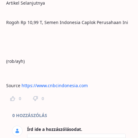
Artikel Selanjutnya
Rogoh Rp 10,99 T, Semen Indonesia Caplok Perusahaan Ini
(rob/ayh)
Source
https://www.cnbcindonesia.com
0
0
Hozzászólások az oldalhoz
0 HOZZÁSZÓLÁS
Írd ide a hozzászólásodat.