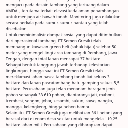
mengacu pada desain tambang yang tertuang dalam
AMDAL, terutama terkait elevasi kedalaman penambangan
untuk menjaga air bawah tanah. Monitoring juga dilakukan
secara berkala pada sumur-sumur pantau yang telah
disediakan.
Untuk meminimalisir dampak sosial yang dapat ditimbulkan
dari operasional tambang, PT Semen Gresik telah
membangun kawasan green belt (sabuk hijau) selebar 50
meter yang mengelilingi area tambang di Rembang, Jawa
Tengah, dengan total lahan mencapai 37 hektare.
Sebagai bentuk tanggung jawab terhadap kelestarian
lingkungan, hingga saat ini PT Semen Gresik telah
mereklamasi lahan pasca tambang tanah liat seluas 3
hektare dan lahan pascatambang batu gamping seluas 5,5
hektare. Perusahaan juga telah menanam beragam jenis
pohon sebanyak 33.610 pohon, diantaranya jati, mahoni,
trembesi, sengon, johar, kesambi, sukun, sawo, nangka,
mangga, kelengkeng, hingga pohon bambu.
Selain itu, PT Semen Gresik juga melibatkan 361 petani yang
berasal dari di enam desa sekitar untuk mengelola 119,25
hektare lahan milik Perusahaan yang diharapkan dapat