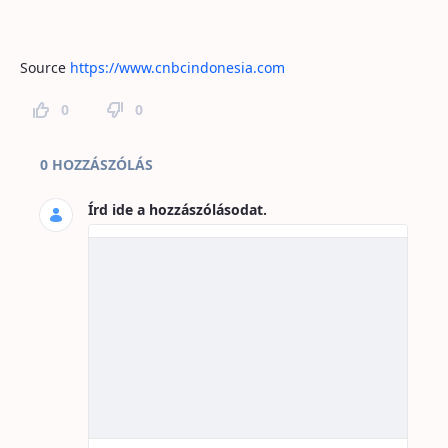
Source
https://www.cnbcindonesia.com
0
0
Hozzászólások az oldalhoz
0 HOZZÁSZÓLÁS
Írd ide a hozzászólásodat.