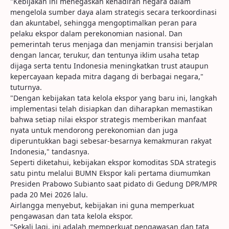
"Kebijakan ini menegaskan kehadiran negara dalam
mengelola sumber daya alam strategis secara terkoordinasi
dan akuntabel, sehingga mengoptimalkan peran para
pelaku ekspor dalam perekonomian nasional. Dan
pemerintah terus menjaga dan menjamin transisi berjalan
dengan lancar, terukur, dan tentunya iklim usaha tetap
dijaga serta tentu Indonesia meningkatkan trust ataupun
kepercayaan kepada mitra dagang di berbagai negara,"
tuturnya.
"Dengan kebijakan tata kelola ekspor yang baru ini, langkah
implementasi telah disiapkan dan diharapkan memastikan
bahwa setiap nilai ekspor strategis memberikan manfaat
nyata untuk mendorong perekonomian dan juga
diperuntukkan bagi sebesar-besarnya kemakmuran rakyat
Indonesia," tandasnya.
Seperti diketahui, kebijakan ekspor komoditas SDA strategis
satu pintu melalui BUMN Ekspor kali pertama diumumkan
Presiden Prabowo Subianto saat pidato di Gedung DPR/MPR
pada 20 Mei 2026 lalu.
Airlangga menyebut, kebijakan ini guna memperkuat
pengawasan dan tata kelola ekspor.
"Sekali lagi, ini adalah memperkuat pengawasan dan tata