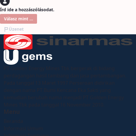
Írd ide a hozzászólásodat.
Válasz mint ...
Üzenet
PT Golden Energy Mines Tbk bergerak di bidang
perdagangan hasil tambang dan jasa pertambangan.
Pada tanggal 13 Maret 1997 Perseroan didirikan
dengan nama PT Bumi Kencana Eka Sakti yang
kemudian berubah nama menjadi PT Golden Energy
Mines Tbk pada tanggal 16 November 2010.
Menu
Beranda
Informasi Umum
Informasi Tambang