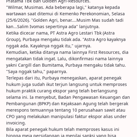
Pratama Tbk dan Golden Agri-Resources.
"Wilmar, Musimas. Ada beberapa lagi," katanya kepada
wartawan saat ditemui di Kemenko Perekonomian, Selasa
(25/6/2026). "Golden Agri, benar....Musim Mas sudah tadi
kan...Salim Ivomas sepertinya ada" lanjutnya.
Ketika dicecar nama, PT Astra Agro Lestari Tbk (Astra
Group), Purbaya mengaku tidak ada. "Astra Agro kayaknya
nggak ada. Kayaknya nggak itu," ujarnya.
Kemudian, ketika ditanya nama lainnya First Resources, dia
mengatakan tidak ingat. Lalu, dikonfirmasi nama lainnya
yakni Cargill dan Bumitama, Purbaya mengaku tidak tahu.
"Saya nggak tahu," paparnya.
Terlepas dari itu, Purbaya menegaskan, aparat penegak
hukum juga sudah ikut terjun langsung untuk memproses
hukum praktik curang ekspor yang telah berlangsung
selama ini. Ia menyebut, Badan Pengawasan Keuangan dan
Pembangunan (BPKP) dan Kejaksaan Agung telah bergerak
merespons temuannya tentang 10 perusahaan sawit atau
CPO yang melakukan manipulasi faktur ekspor alias under
invoicing.
Bila aparat penegak hukum telah memproses kasus ini
hingga meja persidangan ia menilai sanksi yang bisa