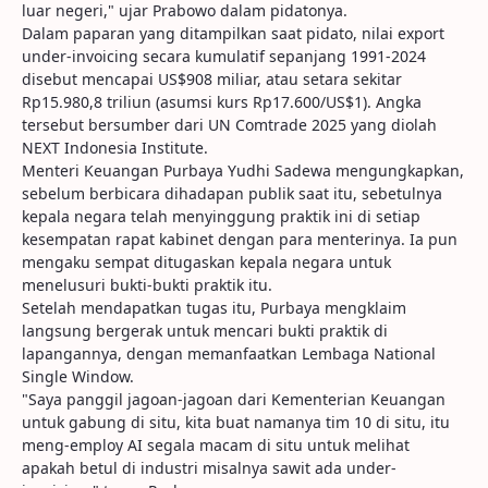
luar negeri," ujar Prabowo dalam pidatonya.
Dalam paparan yang ditampilkan saat pidato, nilai export
under-invoicing secara kumulatif sepanjang 1991-2024
disebut mencapai US$908 miliar, atau setara sekitar
Rp15.980,8 triliun (asumsi kurs Rp17.600/US$1). Angka
tersebut bersumber dari UN Comtrade 2025 yang diolah
NEXT Indonesia Institute.
Menteri Keuangan Purbaya Yudhi Sadewa mengungkapkan,
sebelum berbicara dihadapan publik saat itu, sebetulnya
kepala negara telah menyinggung praktik ini di setiap
kesempatan rapat kabinet dengan para menterinya. Ia pun
mengaku sempat ditugaskan kepala negara untuk
menelusuri bukti-bukti praktik itu.
Setelah mendapatkan tugas itu, Purbaya mengklaim
langsung bergerak untuk mencari bukti praktik di
lapangannya, dengan memanfaatkan Lembaga National
Single Window.
"Saya panggil jagoan-jagoan dari Kementerian Keuangan
untuk gabung di situ, kita buat namanya tim 10 di situ, itu
meng-employ AI segala macam di situ untuk melihat
apakah betul di industri misalnya sawit ada under-