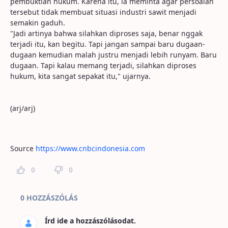
pembuktian hukum. Karena itu, ia meminta agar persoalan
tersebut tidak membuat situasi industri sawit menjadi
semakin gaduh.
"Jadi artinya bahwa silahkan diproses saja, benar nggak
terjadi itu, kan begitu. Tapi jangan sampai baru dugaan-
dugaan kemudian malah justru menjadi lebih runyam. Baru
dugaan. Tapi kalau memang terjadi, silahkan diproses
hukum, kita sangat sepakat itu," ujarnya.
(arj/arj)
Source
https://www.cnbcindonesia.com
0
0
Hozzászólások az oldalhoz
0 HOZZÁSZÓLÁS
Írd ide a hozzászólásodat.